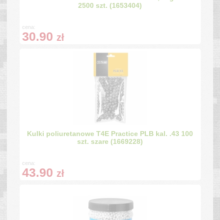
2500 szt. (1653404)
cena:
30.90
zł
Kulki poliuretanowe T4E Practice PLB kal. .43 100
szt. szare (1669228)
cena:
43.90
zł