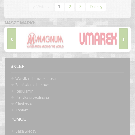
‹
›
Wstecz
1
2
3
Dalej
NASZE MARKI:
‹
›
SKLEP
Wysyłka i formy płatności
Zamówienia hurtowe
Regulamin
Polityka prywatności
Ciasteczka
Kontakt
POMOC
Baza wiedzy