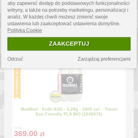
aby zapewnić dostęp do podstawowych funkcjonalności
witryny, a także na potrzeby marketingu, personalizacji i
analiz. W każdej chwili możesz zmienić swoje
ustawienia lub zaakceptować ustawienia domyślne.
MadBull - Kulki ASG - 0,32g - 4000 szt. - Premium
Match Grade PLA BIO (1646974)
Polityka Cookie
cena:
ZAAKCEPTUJ
189.00
zł
Odrzuć
Zarządzaj preferencjami
MadBull - Kulki ASG - 0,28g - 2000 szt. - Tracer
Eco Friendly PLA BIO (1646976)
cena:
369.00
zł