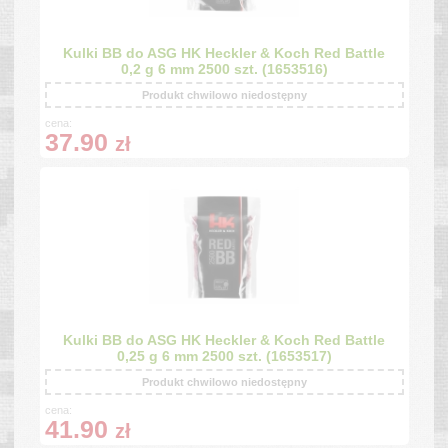
Kulki BB do ASG HK Heckler & Koch Red Battle
0,2 g 6 mm 2500 szt. (1653516)
Produkt chwilowo niedostępny
cena:
37.90
zł
Kulki BB do ASG HK Heckler & Koch Red Battle
0,25 g 6 mm 2500 szt. (1653517)
Produkt chwilowo niedostępny
cena:
41.90
zł