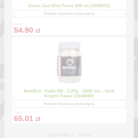
Green Gas Elite Force 600 ml (1648911)
Produkt chwilowo niedostępny
cena:
54.90
zł
MadBull - Kulki BB - 0,25g - 2000 szt. - Dark
Knight Tracer (1646869)
Produkt chwilowo niedostępny
cena:
65.01
zł
Wyświetlane: 1 - 24 z 64