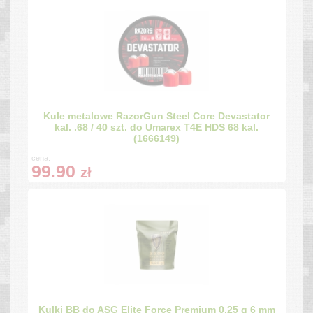
Kule metalowe RazorGun Steel Core Devastator
kal. .68 / 40 szt. do Umarex T4E HDS 68 kal.
(1666149)
cena:
99.90
zł
Kulki BB do ASG Elite Force Premium 0,25 g 6 mm