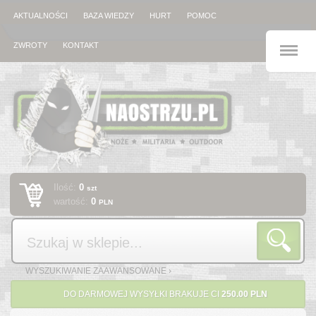
AKTUALNOŚCI
BAZA WIEDZY
HURT
POMOC
M
ZWROTY
KONTAKT
Ilość:
0
szt
wartość:
0
PLN
Szukaj
WYSZUKIWANIE ZAAWANSOWANE ›
DO DARMOWEJ WYSYŁKI BRAKUJE CI
250.00 PLN