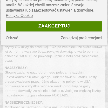
gazu. Gazy FOX LABS posiadają substancję o niesamowitej
analiz. W każdej chwili możesz zmienić swoje
mocy, ale jednocześnie są najbezpieczniejsze.
ustawienia lub zaakceptować ustawienia domyślne.
NAJMOCNIEJSZY ( O NAJWIĘKSZEJ OSTROŚCI 5,3 miliona
Polityka Cookie
SHU ):
Oznacza to, że użyto najintensywniejszych substancji. Nikt,
ZAAKCEPTUJ
oprócz FOX LABS INTERNATIONAL nie używa OC w czystej
postaci. Nieważne co inni twierdzą, ale kluczowa kwestia dotyczy
właśnie stopnia czystości składników w produktach FOX, co daje
Odrzuć
Zarządzaj preferencjami
im pierwszeństwo pod względem mocy. Ponadto wyjątkowo
czysty OC użyty do produkcji FOX po zetknięciu ze skórą usuwa
jej ochronną warstwę tłuszczową wystawiając otwarte pory na
działanie "MOCY", co powoduje uczucie bólu oraz zaślepienie
oczu.
NAJSZYBSZY:
Główne zadanie gazu obronnego polega na szybkim
unieszkodliwieniu atakującego i uniemożliwieniu ataku. Testy
przeprowadzone przez różne akademie policyjne w USA
porównujące wszystkie wiodące marki produkujące gazy
obronne dowiodły, że nic nie działało szybciej na większą liczbę
napastników niż gazy obronne FOX LABS.
NAJBEZPIECZNIEJSZY:
Możliwość skutecznego użycia gazu o niższym stężeniu OC