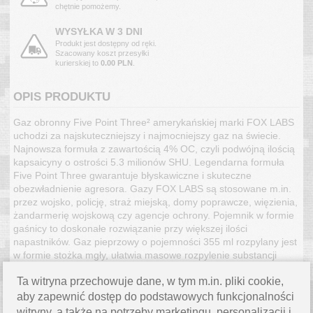
chętnie pomożemy.
WYSYŁKA W 3 DNI
Produkt jest dostępny od ręki.
Szacowany koszt przesyłki
kurierskiej to
0.00 PLN
.
OPIS PRODUKTU
Gaz obronny Five Point Three² amerykańskiej marki FOX LABS
uchodzi za najskuteczniejszy i najmocniejszy gaz na świecie.
Najnowsza formuła z zawartością 4% OC, czyli podwójną ilością
kapsaicyny o ostrości 5.3 milionów SHU. Legendarna formuła
Five Point Three gwarantuje błyskawiczne i skuteczne
obezwładnienie agresora. Gazy FOX LABS są stosowane m.in.
przez wojsko, policję, straż miejską, domy poprawcze, więzienia,
żandarmerię wojskową czy agencje ochrony. Pojemnik w formie
gaśnicy to doskonałe rozwiązanie przy większej ilości
napastników. Gaz pieprzowy o pojemności 355 ml rozpylany jest
w formie stożka mgły, ułatwia masowe rozpylenie substancji
drażniącej. Bez problemu obezwładnia wielu napastników, także
Ta witryna przechowuje dane, w tym m.in. pliki cookie,
osoby pod wpływem alkoholu i narkotyków. Zawiera barwnik UV,
który pomaga identyfikację napastnika, nawet po ucieczce.
aby zapewnić dostęp do podstawowych funkcjonalności
Posiada blokadę zabezpieczającą przed przypadkowym użyciem
witryny, a także na potrzeby marketingu, personalizacji i