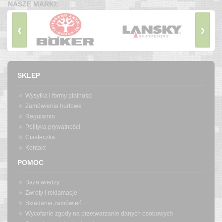
NASZE MARKI:
‹
›
SKLEP
Wysyłka i formy płatności
Zamówienia hurtowe
Regulamin
Polityka prywatności
Ciasteczka
Kontakt
POMOC
Baza wiedzy
Zwroty i reklamacje
Składanie zamówień
Wycofanie zgody na przetwarzanie danych osobowych