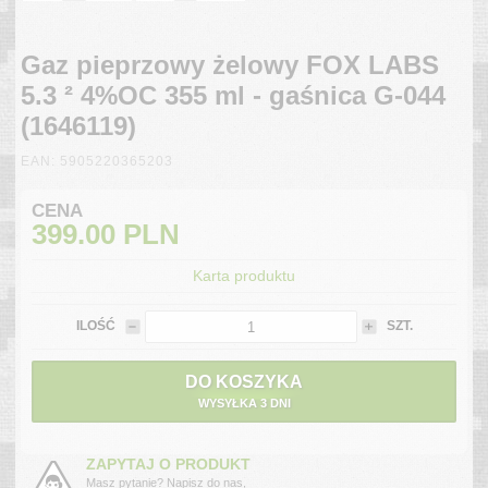
Gaz pieprzowy żelowy FOX LABS
5.3 ² 4%OC 355 ml - gaśnica G-044
(1646119)
EAN: 5905220365203
CENA
399.00
PLN
Karta produktu
ILOŚĆ
SZT.
DO KOSZYKA
WYSYŁKA 3 DNI
ZAPYTAJ O PRODUKT
Masz pytanie? Napisz do nas,