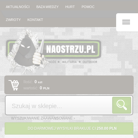
AKTUALNOŚCI
BAZA WIEDZY
HURT
POMOC
M
ZWROTY
KONTAKT
Ilość:
0
szt
wartość:
0
PLN
Szukaj
WYSZUKIWANIE ZAAWANSOWANE ›
DO DARMOWEJ WYSYŁKI BRAKUJE CI
250.00 PLN