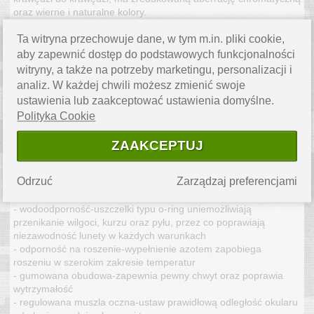
oraz wierne i naturalne kolory.
Bez względu czy polujesz, wędrujesz po górach czy obserwujesz
Ta witryna przechowuje dane, w tym m.in. pliki cookie,
dziką zwierzynę, lornetka Vortex Crossfire sprosta każdemu
aby zapewnić dostęp do podstawowych funkcjonalności
wyzwaniu. W zestawie znajduje się torba/pokrowiec Vortex
witryny, a także na potrzeby marketingu, personalizacji i
Glasspack z systemem szelek transportowych.
analiz. W każdej chwili możesz zmienić swoje
Cechy:
ustawienia lub zaakceptować ustawienia domyślne.
- system optyczny HD-gwarantuje czysty, ostry obraz o wysokiej
Polityka Cookie
rozdzielczości
- wielowarstwowa optyka-polepszona transmisja światła dzięki
ZAAKCEPTUJ
wielowarstwowej powłoce antyrefleksyjnej na wszystkich
powierzchniach szklanych.
Odrzuć
Zarządzaj preferencjami
- pryzmat dachowy-ceniony ze względu na większą odporność i
niewielkie rozmiary
- wodoodporność-uszczelki typu o-ring uniemożliwiają
przenikanie wilgoci, kurzu oraz pyłu, przez co poprawiają
niezawodność lunety w każdych warunkach
- odporność na roszenie-wypełnienie azotem zapobiega
roszeniu w szerokim zakresie temperatur
- gumowana obudowa-zapewnia pewny chwyt oraz poprawia
wytrzymałość
- regulowana muszla oczna-ustaw prawidłową odległość okularu