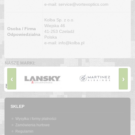
e-mail: service@vortexoptics.com
Kolba Sp. z o.o.
Wiejska 46
Osoba / Firma
41-253 Czeladź
Odpowiedzialna
Polska
e-mail: info@kolba.pl
NASZE MARKI:
‹
›
SKLEP
Wysyłka i formy płatności
Zamówienia hurtowe
Regulamin