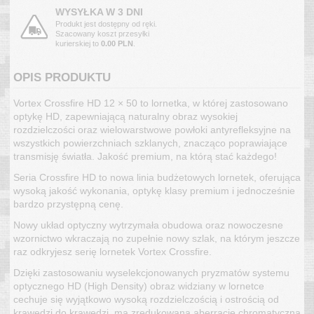
WYSYŁKA W 3 DNI
Produkt jest dostępny od ręki.
Szacowany koszt przesyłki
kurierskiej to
0.00 PLN
.
OPIS PRODUKTU
Vortex Crossfire HD 12 × 50 to lornetka, w której zastosowano
optykę HD, zapewniającą naturalny obraz wysokiej
rozdzielczości oraz wielowarstwowe powłoki antyrefleksyjne na
wszystkich powierzchniach szklanych, znacząco poprawiające
transmisję światła. Jakość premium, na którą stać każdego!
Seria Crossfire HD to nowa linia budżetowych lornetek, oferująca
wysoką jakość wykonania, optykę klasy premium i jednocześnie
bardzo przystępną cenę.
Nowy układ optyczny wytrzymała obudowa oraz nowoczesne
wzornictwo wkraczają no zupełnie nowy szlak, na którym jeszcze
raz odkryjesz serię lornetek Vortex Crossfire.
Dzięki zastosowaniu wyselekcjonowanych pryzmatów systemu
optycznego HD (High Density) obraz widziany w lornetce
cechuje się wyjątkowo wysoką rozdzielczością i ostrością od
krawędzi do krawędzi, ma zredukowaną aberrację chromatyczną