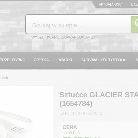
AKTUALNOŚCI
BAZ
Szukaj
WYSZUKIWANIE ZAAWANSOWANE ›
STRZELECTWO
OPTYKA
LATARKI
SURVIVAL I TURYSTYKA
dniki
Sztućce GLACIER ST
(1654784)
EAN: 0090497610042
CENA
89.99 PLN