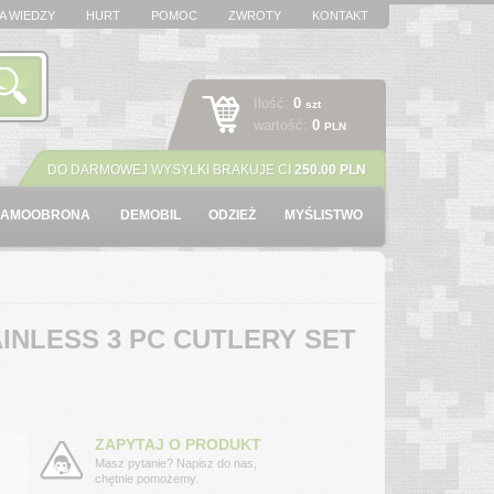
A WIEDZY
HURT
POMOC
ZWROTY
KONTAKT
Ilość:
0
szt
wartość:
0
PLN
DO DARMOWEJ WYSYŁKI BRAKUJE CI
250.00 PLN
SAMOOBRONA
DEMOBIL
ODZIEŻ
MYŚLISTWO
AINLESS 3 PC CUTLERY SET
ZAPYTAJ O PRODUKT
Masz pytanie? Napisz do nas,
chętnie pomożemy.