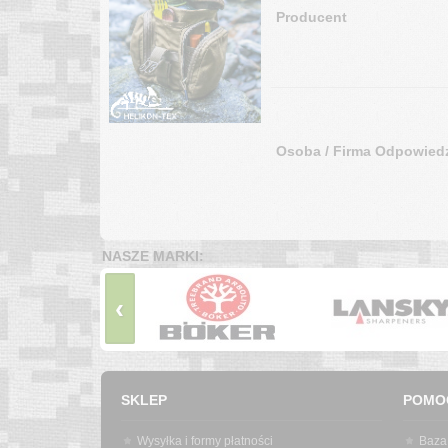
Producent
Osoba / Firma Odpowiedz
NASZE MARKI:
‹
SKLEP
POMO
Wysyłka i formy płatności
Baza