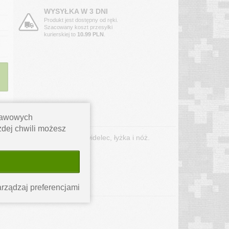
WYSYŁKA W 3 DNI
Produkt jest dostępny od ręki.
Szacowany koszt przesyłki
kurierskiej to
10.99 PLN
.
stawowych
ażdej chwili możesz
kład zestawu wchodzą: widelec, łyżka i nóż.
rządzaj preferencjami