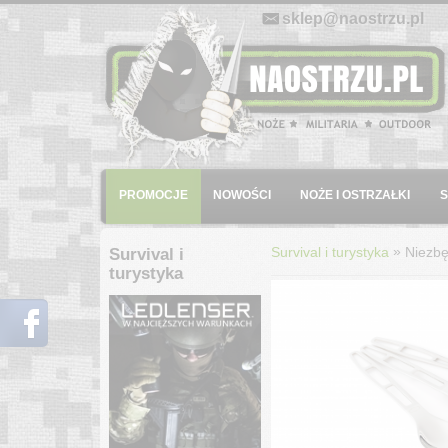
E-mail:
sklep@naostrzu.pl
Menu
PROMOCJE
NOWOŚCI
NOŻE I OSTRZAŁKI
»
Survival i turystyka
Niezbę
Survival i
turystyka