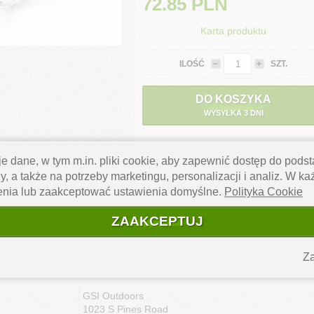
72.85
PLN
Karta produktu
ILOŚĆ
SZT.
DO KOSZYKA
WYSYŁKA 3 DNI
e dane, w tym m.in. pliki cookie, aby zapewnić dostęp do pod
y, a także na potrzeby marketingu, personalizacji i analiz. W k
TLERY SET to zestaw sztućców wykonanych ze stali nierdzewnej. W s
enia lub zaakceptować ustawienia domyślne.
Polityka Cookie
ZAAKCEPTUJ
Za
GSI Outdoors
1023 S Pines Road