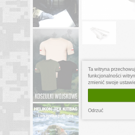
Ta witryna przechowuj
OPIS PRODUKTU
funkcjonalności witryn
GLACIER STAINLESS 3 PC CU
zmienić swoje ustawi
SPECYFIKACJA:
-Stal nierdzewna
-Waga: 70 g
Odrzuć
KARTA PRODUKTU