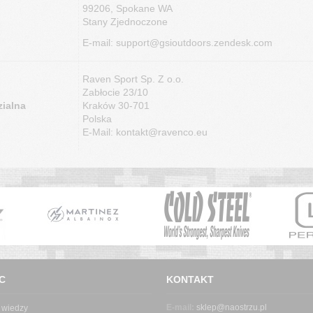
99206, Spokane WA
Stany Zjednoczone
E-mail: support@gsioutdoors.zendesk.com
Raven Sport Sp. Z o.o.
Zabłocie 23/10
ialna
Kraków 30-701
Polska
E-Mail: kontakt@ravenco.eu
C
KONTAKT
E-mail:
sklep@naostrzu.pl
 wiedzy