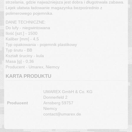
strzelania, gdzie najważniejsza jest dobra i długotrwała zabawa.
Lejek ułatwia ładowanie magazynka bezpośrednio z
polimerowego pojemnika.
DANE TECHNICZNE:
Do lufy - niegwintowana
Ilość [szt.] - 1500
Kaliber [mm] - 4,5
Typ opakowania - pojemnik plastikowy
Typ śrutu - BB
Kształt śruciny - kula
Masa [g] - 0,36
Producent - Umarex, Niemcy
KARTA PRODUKTU
UMAREX GmbH & Co. KG
Donnerfeld 2
Producent
Arnsberg 59757
Niemcy
contact@umarex.de