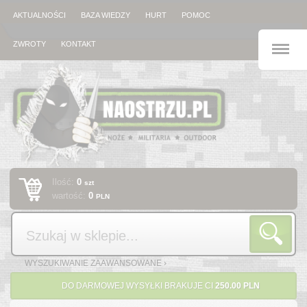
AKTUALNOŚCI
BAZA WIEDZY
HURT
POMOC
M
ZWROTY
KONTAKT
Ilość:
0
szt
wartość:
0
PLN
Szukaj
WYSZUKIWANIE ZAAWANSOWANE ›
DO DARMOWEJ WYSYŁKI BRAKUJE CI
250.00 PLN