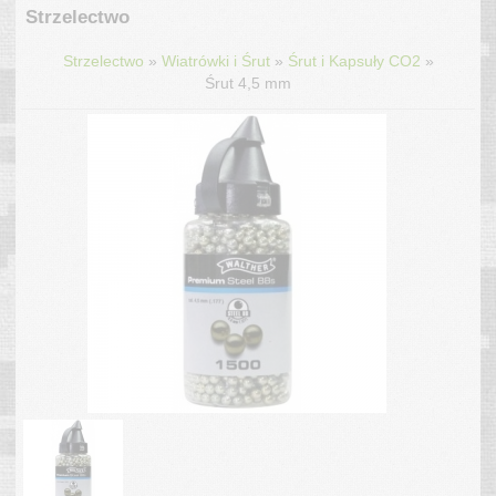
Strzelectwo
»
»
»
Strzelectwo
Wiatrówki i Śrut
Śrut i Kapsuły CO2
Śrut 4,5 mm