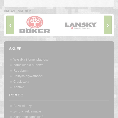
NASZE MARKI:
‹
›
SKLEP
Wysyłka i formy płatności
Zamówienia hurtowe
Regulamin
Polityka prywatności
Ciasteczka
Kontakt
POMOC
Baza wiedzy
Zwroty i reklamacje
Składanie zamówień