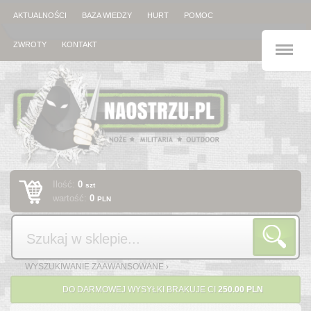
AKTUALNOŚCI
BAZA WIEDZY
HURT
POMOC
M
ZWROTY
KONTAKT
Ilość:
0
szt
wartość:
0
PLN
Szukaj
WYSZUKIWANIE ZAAWANSOWANE ›
DO DARMOWEJ WYSYŁKI BRAKUJE CI
250.00 PLN