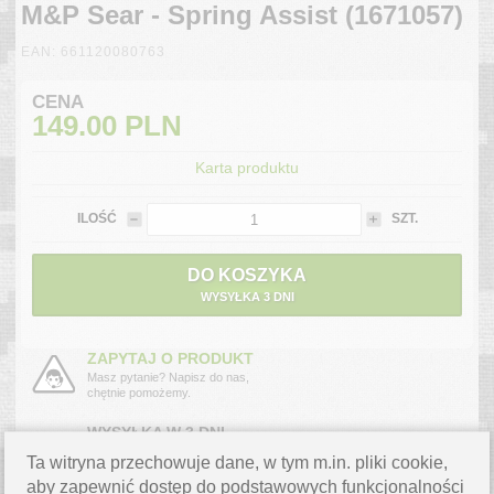
M&P Sear - Spring Assist (1671057)
EAN: 661120080763
CENA
149.00
PLN
Karta produktu
ILOŚĆ
SZT.
DO KOSZYKA
WYSYŁKA 3 DNI
ZAPYTAJ O PRODUKT
Masz pytanie? Napisz do nas,
chętnie pomożemy.
WYSYŁKA W 3 DNI
Produkt jest dostępny od ręki.
Ta witryna przechowuje dane, w tym m.in. pliki cookie,
Szacowany koszt przesyłki
kurierskiej to
10.99 PLN
.
aby zapewnić dostęp do podstawowych funkcjonalności