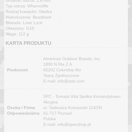
Grubość ostrza: 2,6 mm
Typ ostrza: Wharncliffe
Rodzaj krawędzi: Gładka
Wykończenie: Beadblast
Blokada: Liner Lock
Okładziny: G10
Waga: 112 g
KARTA PRODUKTU
American Outdoor Brands, Inc.
1800 N Rte Z A
Producent
65202 Columbia Mo
Stany Zjednoczone
E-mail: info@aob.com
SPC - Tomasz Kita Spółka Komandytowo-
Akcyjna
Osoba / Firma
ul. Tadeusza Kościuszki 114/2N
Odpowiedzialna
61-717 Poznań
Polska
E-mail: info@specshop.pl