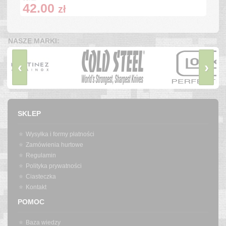
42.00
zł
NASZE MARKI:
‹
›
SKLEP
Wysyłka i formy płatności
Zamówienia hurtowe
Regulamin
Polityka prywatności
Ciasteczka
Kontakt
POMOC
Baza wiedzy