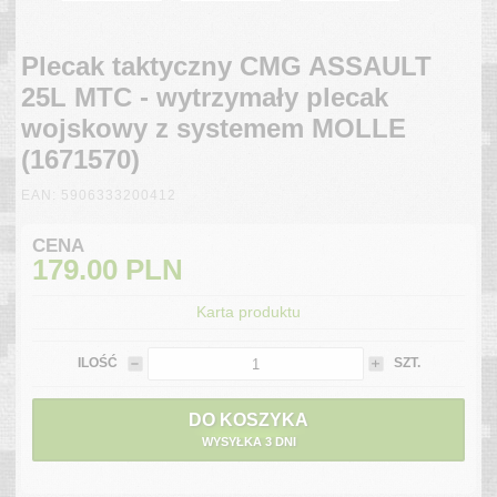
Plecak taktyczny CMG ASSAULT
25L MTC - wytrzymały plecak
wojskowy z systemem MOLLE
(1671570)
EAN: 5906333200412
CENA
179.00
PLN
Karta produktu
ILOŚĆ
SZT.
DO KOSZYKA
WYSYŁKA 3 DNI