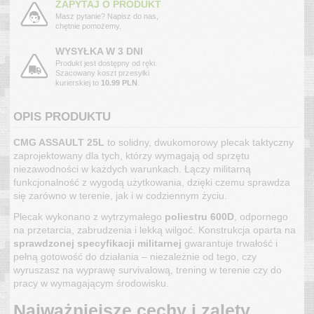
ZAPYTAJ O PRODUKT
Masz pytanie? Napisz do nas,
chętnie pomożemy.
WYSYŁKA W 3 DNI
Produkt jest dostępny od ręki.
Szacowany koszt przesyłki
kurierskiej to
10.99 PLN
.
OPIS PRODUKTU
CMG ASSAULT 25L
to solidny, dwukomorowy plecak taktyczny
zaprojektowany dla tych, którzy wymagają od sprzętu
niezawodności w każdych warunkach. Łączy militarną
funkcjonalność z wygodą użytkowania, dzięki czemu sprawdza
się zarówno w terenie, jak i w codziennym życiu.
Plecak wykonano z wytrzymałego
poliestru 600D
, odpornego
na przetarcia, zabrudzenia i lekką wilgoć. Konstrukcja oparta na
sprawdzonej specyfikacji militarnej
gwarantuje trwałość i
pełną gotowość do działania – niezależnie od tego, czy
wyruszasz na wyprawę survivalową, trening w terenie czy do
pracy w wymagającym środowisku.
Najważniejsze cechy i zalety