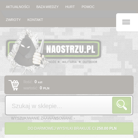
AKTUALNOŚCI
BAZA WIEDZY
HURT
POMOC
M
ZWROTY
KONTAKT
Ilość:
0
szt
wartość:
0
PLN
Szukaj
WYSZUKIWANIE ZAAWANSOWANE ›
DO DARMOWEJ WYSYŁKI BRAKUJE CI
250.00 PLN