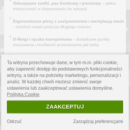
Odczepiane szelki, pas biodrowy i piersiowy
– pełna
elastyczność w dopasowaniu do sytuacji.
Ergonomiczne plecy z usztywnieniem i wentylacją mesh
– komfort nawet podczas długiego marszu.
D-Ringi i rączka transportowa
– dodatkowe punkty
mocowania i możliwość przenoszenia jak torby.
Zamki dwukierunkowe z linkami ułatwiającymi obsługę
Ta witryna przechowuje dane, w tym m.in. pliki cookie,
w rękawicach.
aby zapewnić dostęp do podstawowych funkcjonalności
witryny, a także na potrzeby marketingu, personalizacji i
Dla kogo
analiz. W każdej chwili możesz zmienić swoje
ustawienia lub zaakceptować ustawienia domyślne.
Plecak
CMG ASSAULT 25L
to uniwersalne rozwiązanie dla:
Polityka Cookie
żołnierzy, funkcjonariuszy i pasjonatów militariów,
ZAAKCEPTUJ
miłośników bushcraftu, survivalu i airsoftu,
Odrzuć
Zarządzaj preferencjami
turystów, rowerzystów i podróżników,