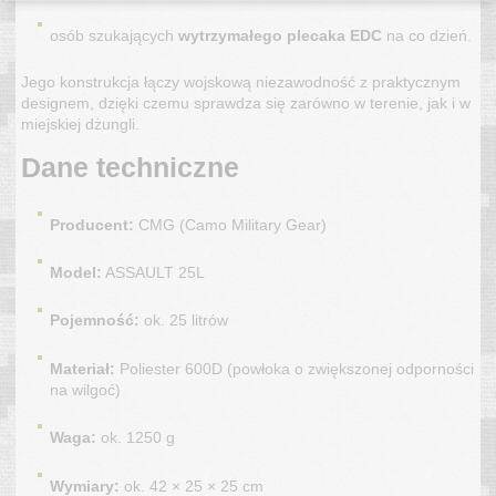
osób szukających
wytrzymałego plecaka EDC
na co dzień.
Jego konstrukcja łączy wojskową niezawodność z praktycznym
designem, dzięki czemu sprawdza się zarówno w terenie, jak i w
miejskiej dżungli.
Dane techniczne
Producent:
CMG (Camo Military Gear)
Model:
ASSAULT 25L
Pojemność:
ok. 25 litrów
Materiał:
Poliester 600D (powłoka o zwiększonej odporności
na wilgoć)
Waga:
ok. 1250 g
Wymiary:
ok. 42 × 25 × 25 cm