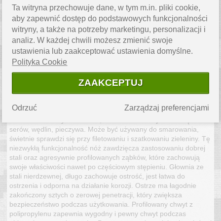
OPIS PRODUKTU
Ta witryna przechowuje dane, w tym m.in. pliki cookie,
aby zapewnić dostęp do podstawowych funkcjonalności
Zestaw noży do warzyw i owoców jasnoczerwony 6.7116.21L22
witryny, a także na potrzeby marketingu, personalizacji i
2 szt. to doskonały duet kuchenny składający się z noża do
analiz. W każdej chwili możesz zmienić swoje
pomidorów i obieraczki uniwersalnej, narzędzi niezastąpionych w
ustawienia lub zaakceptować ustawienia domyślne.
każdej domowej kuchni. Wersja w kolorystyce niebieskiej.
Polityka Cookie
Nóż do pomidorów
Victorinox Swiss Classic 11 cm powszechnie nazywany pikutkiem
ZAAKCEPTUJ
to niepozorny nożyk, który w kuchni jest w stanie zastąpić
większość klasycznych kuchenniaków.
Odrzuć
Zarządzaj preferencjami
Nóż doskonale radzi sobie nie tylko z krojeniem pomidorów,
obieraniem warzyw i owoców, ale również z krojeniem miękkich
serów, wędlin, pieczywa. Może być używany do smarowania,
świetnie sprawdzi się przy filetowaniu i szatkowaniu zieleniny. Tę
niezwykłą funkcjonalność nóż zawdzięcza zastosowaniu dobrej
stali oraz agresywnie profilowanych ząbków, które zachowują
swoje właściwości nawet po częściowym stępieniu. Głownia ze
stali nierdzewnej, długo zachowuje ostrość, jest łatwa do
ostrzenia i odporna na działanie korozji. Ostrze ma łagodnie
zakończony sztych o zerowej penetracji, który zwiększa
bezpieczeństwo podczas użytkowania. Profilowany chwyt z
polipropylenu zapewnia wygodny i pewny chwyt podczas