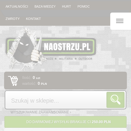
AKTUALNOŚCI
BAZA WIEDZY
HURT
POMOC
M
ZWROTY
KONTAKT
Ilość:
0
szt
wartość:
0
PLN
Szukaj
WYSZUKIWANIE ZAAWANSOWANE ›
DO DARMOWEJ WYSYŁKI BRAKUJE CI
250.00 PLN