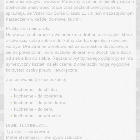
obierania warzyw i owoców. Poręczny rozmiar, minimalny ciężar i
doskonałe właściwości tnące oraz bezkonkurencyjna cena
sprawiają, że Victorinox Swiss Classic 11 cm jest niezastąpionym
narzędziem w każdej domowej kuchni.
Praktyczna obieraczka
Uniwersalna obieraczka Victorinox ma drobne ostre ząbki, które
z łatwością radzę sobie z delikatną skórką dojrzałych owoców i
warzyw. Dwustronne obrotowe ostrze samoistnie dostosowuje
się do powierzchni, co umożliwia obieranie w dwóch kierunkach:
od siebie lub do siebie. Rączka w wytrzymałego polipropylen ma
symetryczny kształt, dzięki czemu z obieraczki mogę wygodnie
korzystać osoby prawo i leworęczne.
Zastosowanie (przeznaczenie)
kuchenne - do chleba,
kuchenne - do obierania,
kuchenne - do pomidorów,
kuchenne - do sera,
kuchenne - uniwersalne
DANE TECHNICZNE:
Typ stali - nierdzewna
Materiał rękojeści - tworzywo sztuczne