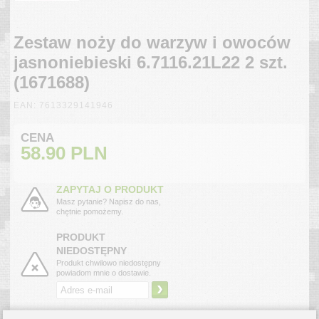
Zestaw noży do warzyw i owoców
jasnoniebieski 6.7116.21L22 2 szt.
(1671688)
EAN: 7613329141946
CENA
58.90
PLN
ZAPYTAJ O PRODUKT
Masz pytanie? Napisz do nas,
chętnie pomożemy.
PRODUKT
NIEDOSTĘPNY
Produkt chwilowo niedostępny
powiadom mnie o dostawie.
›