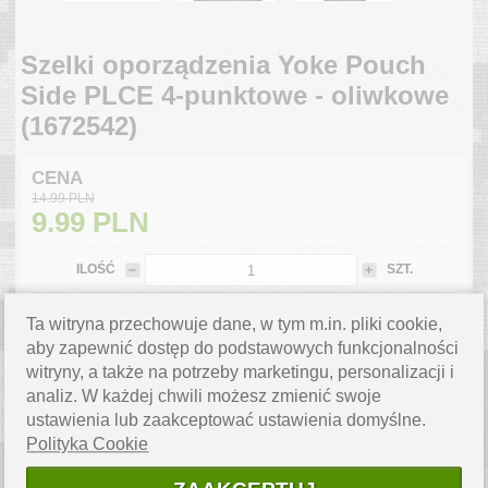
Szelki oporządzenia Yoke Pouch
Side PLCE 4-punktowe - oliwkowe
(1672542)
CENA
14.99 PLN
9.99
PLN
ILOŚĆ
SZT.
Ta witryna przechowuje dane, w tym m.in. pliki cookie,
DO KOSZYKA
aby zapewnić dostęp do podstawowych funkcjonalności
WYSYŁKA 24H
witryny, a także na potrzeby marketingu, personalizacji i
analiz. W każdej chwili możesz zmienić swoje
ZAPYTAJ O PRODUKT
ustawienia lub zaakceptować ustawienia domyślne.
Masz pytanie? Napisz do nas,
chętnie pomożemy.
Polityka Cookie
WYSYŁKA W 24H