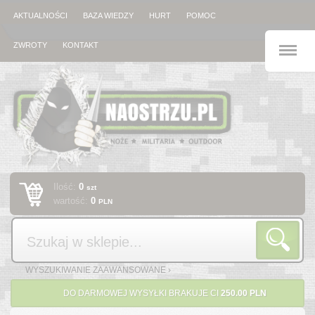
AKTUALNOŚCI
BAZA WIEDZY
HURT
POMOC
M
ZWROTY
KONTAKT
Ilość:
0
szt
wartość:
0
PLN
Szukaj
WYSZUKIWANIE ZAAWANSOWANE ›
DO DARMOWEJ WYSYŁKI BRAKUJE CI
250.00 PLN