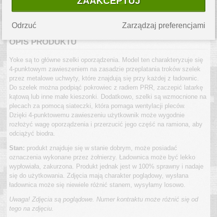
ZAAKCEPTUJ
Produkt jest dostępny od ręki.
Szacowany koszt przesyłki
kurierskiej to
10.99 PLN
.
Odrzuć
Zarządzaj preferencjami
OPIS PRODUKTU
Yoke są to główne szelki oporządzenia. Model ten charakteryzuje się
4-punktowym zawieszeniem na zasadzie przeplatania troków szelek
przez metalowe uchwyty, które znajdują się przy każdej z ładownic.
Do szelek można podpiąć pokrowiec z radiem PRR, zaczepić latarkę
kątową lub inne małe kieszonki. Dodatkowo, szelki są wzmocnione na
plecach za pomocą siateczki, która pomaga wentylacji pleców.
Dzięki 4-punktowemu zawieszeniu użytkownik może wygodnie
rozłożyć wagę oporządzenia i przerzucić jego część na ramiona, aby
odciążyć biodra.
Stan:
produkt znajduje się w stanie dobrym, może posiadać
oznaczenia wykonane przez żołnierzy. Ładownica może być lekko
wypłowiała, zakurzona. Produkt jednak jest w 100% sprawny i nadaje
się do użytkowania. Zdjęcia mają charakter poglądowy, wysłana
ładownica może się niewiele różnić stanem, wysyłamy losowo.
Uwaga! Zdjęcia są poglądowe. Numer kontraktu może różnić się od
tego na zdjęciu.