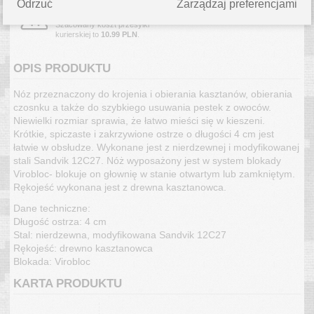
WYSYŁKA W 3 DNI
Odrzuć
Zarządzaj preferencjami
Produkt jest dostępny od ręki.
Szacowany koszt przesyłki
kurierskiej to
10.99 PLN
.
OPIS PRODUKTU
Nóz przeznaczony do krojenia i obierania kasztanów, obierania
czosnku a także do szybkiego usuwania pestek z owoców.
Niewielki rozmiar sprawia, że ​​łatwo mieści się w kieszeni.
Krótkie, spiczaste i zakrzywione ostrze o długości 4 cm jest
łatwie w obsłudze. Wykonane jest z nierdzewnej i modyfikowanej
stali Sandvik 12C27. Nóż wyposażony jest w system blokady
Virobloc- blokuje on głownię w stanie otwartym lub zamkniętym.
Rękojeść wykonana jest z drewna kasztanowca.
Dane techniczne:
Długość ostrza: 4 cm
Stal: nierdzewna, modyfikowana Sandvik 12C27
Rękojeść: drewno kasztanowca
Blokada: Virobloc
KARTA PRODUKTU