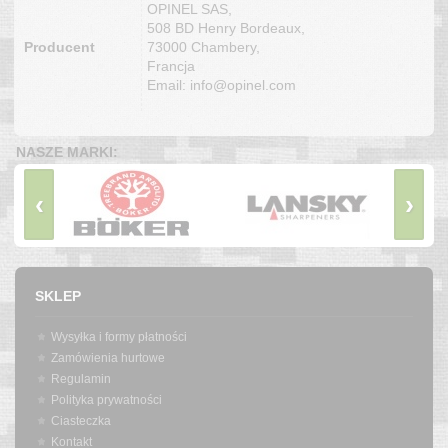
OPINEL SAS,
508 BD Henry Bordeaux,
Producent
73000 Chambery,
Francja
Email: info@opinel.com
NASZE MARKI:
‹
›
SKLEP
Wysyłka i formy płatności
Zamówienia hurtowe
Regulamin
Polityka prywatności
Ciasteczka
Kontakt