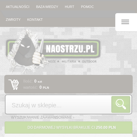
AKTUALNOŚCI
BAZA WIEDZY
HURT
POMOC
M
ZWROTY
KONTAKT
Ilość:
0
szt
wartość:
0
PLN
Szukaj
WYSZUKIWANIE ZAAWANSOWANE ›
DO DARMOWEJ WYSYŁKI BRAKUJE CI
250.00 PLN