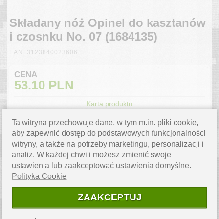
Składany nóż Opinel do kasztanów
i czosnku No. 07 (1684135)
EAN: 3123840023606
CENA
53.10
PLN
Karta produktu
Ta witryna przechowuje dane, w tym m.in. pliki cookie,
ILOŚĆ
SZT.
aby zapewnić dostęp do podstawowych funkcjonalności
witryny, a także na potrzeby marketingu, personalizacji i
DO KOSZYKA
analiz. W każdej chwili możesz zmienić swoje
WYSYŁKA 3 DNI
ustawienia lub zaakceptować ustawienia domyślne.
Polityka Cookie
ZAPYTAJ O PRODUKT
ZAAKCEPTUJ
Masz pytanie? Napisz do nas,
chętnie pomożemy.