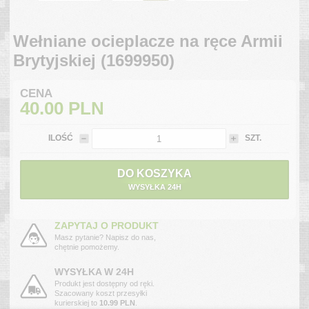
Wełniane ocieplacze na ręce Armii
Brytyjskiej (1699950)
CENA
40.00
PLN
ILOŚĆ
SZT.
DO KOSZYKA
WYSYŁKA 24H
ZAPYTAJ O PRODUKT
Masz pytanie? Napisz do nas,
chętnie pomożemy.
WYSYŁKA W 24H
Produkt jest dostępny od ręki.
Szacowany koszt przesyłki
kurierskiej to
10.99 PLN
.