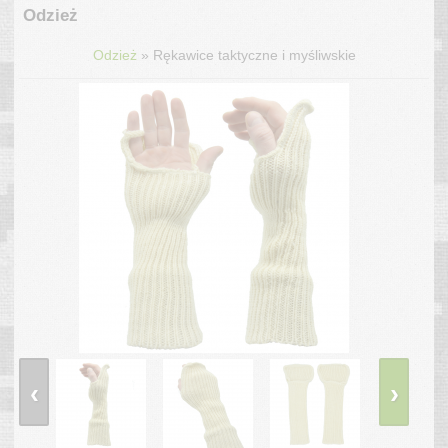
Odzież
»
Odzież
Rękawice taktyczne i myśliwskie
‹
›