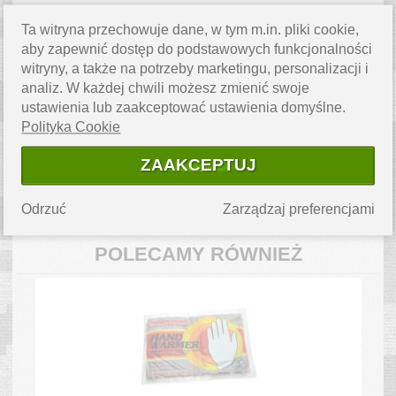
Ta witryna przechowuje dane, w tym m.in. pliki cookie,
OPIS PRODUKTU
aby zapewnić dostęp do podstawowych funkcjonalności
Oryginalne ocieplacz na ręce pochodzące z zasobów Armii
witryny, a także na potrzeby marketingu, personalizacji i
Brytyjskiej. Wykonane z ciepłej wełny. Posiadają mocowanie do
analiz. W każdej chwili możesz zmienić swoje
kciuka oraz małego palca u dłoni. Doskonała propozycja na
ustawienia lub zaakceptować ustawienia domyślne.
mroźne dni.
Polityka Cookie
Materiał:
100% wełna
Pochodzenie:
Armia Brytyjska
ZAAKCEPTUJ
Kolor:
beżowy
Rozmiar:
uniwersalny
Odrzuć
Zarządzaj preferencjami
POLECAMY RÓWNIEŻ