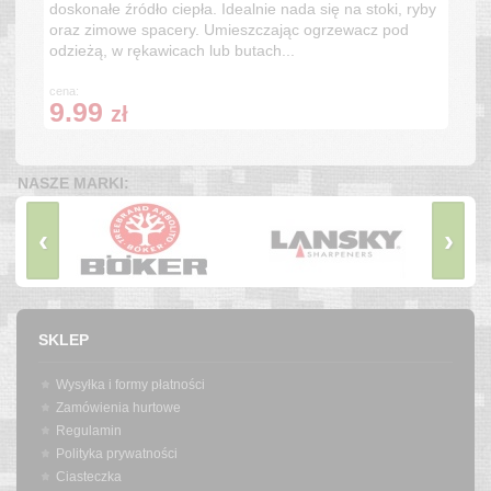
doskonałe źródło ciepła. Idealnie nada się na stoki, ryby
oraz zimowe spacery. Umieszczając ogrzewacz pod
odzieżą, w rękawicach lub butach...
cena:
9.99
zł
NASZE MARKI:
‹
›
SKLEP
Wysyłka i formy płatności
Zamówienia hurtowe
Regulamin
Polityka prywatności
Ciasteczka