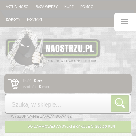
AKTUALNOŚCI
BAZA WIEDZY
HURT
POMOC
M
ZWROTY
KONTAKT
Ilość:
0
szt
wartość:
0
PLN
Szukaj
WYSZUKIWANIE ZAAWANSOWANE ›
DO DARMOWEJ WYSYŁKI BRAKUJE CI
250.00 PLN