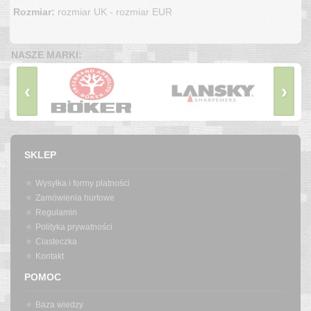
Rozmiar:
rozmiar UK - rozmiar EUR
NASZE MARKI:
‹
›
SKLEP
Wysyłka i formy płatności
Zamówienia hurtowe
Regulamin
Polityka prywatności
Ciasteczka
Kontakt
POMOC
Baza wiedzy