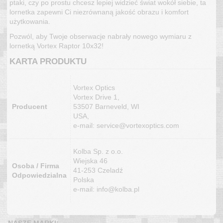
ptaki, czy po prostu chcesz lepiej widzieć świat wokół siebie, ta 
lornetka zapewni Ci niezrównaną jakość obrazu i komfort 
użytkowania. 
Pozwól, aby Twoje obserwacje nabrały nowego wymiaru z 
lornetką Vortex Raptor 10x32!
KARTA PRODUKTU
Vortex Optics
Vortex Drive 1,
Producent
53507 Barneveld, WI
USA,
e-mail: service@vortexoptics.com
Kolba Sp. z o.o.
Wiejska 46
Osoba / Firma
41-253 Czeladź
Odpowiedzialna
Polska
e-mail: info@kolba.pl
NASZE MARKI: