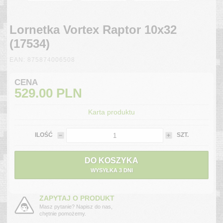
Lornetka Vortex Raptor 10x32
(17534)
EAN: 875874006508
CENA
529.00
PLN
Karta produktu
ILOŚĆ
SZT.
DO KOSZYKA
WYSYŁKA 3 DNI
ZAPYTAJ O PRODUKT
Masz pytanie? Napisz do nas,
chętnie pomożemy.