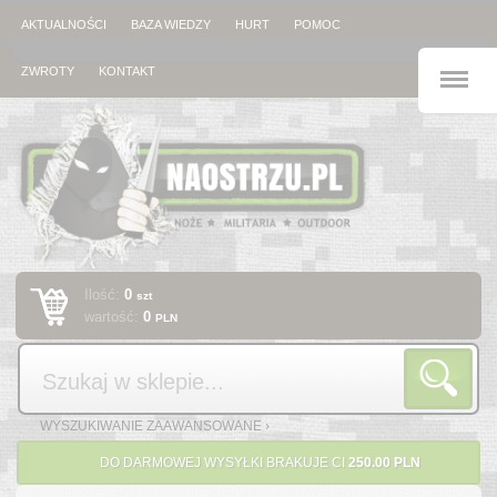
AKTUALNOŚCI
BAZA WIEDZY
HURT
POMOC
M
ZWROTY
KONTAKT
Ilość:
0
szt
wartość:
0
PLN
Szukaj
WYSZUKIWANIE ZAAWANSOWANE ›
DO DARMOWEJ WYSYŁKI BRAKUJE CI
250.00 PLN