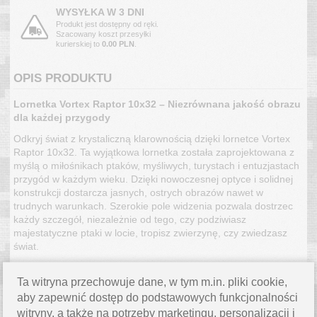
WYSYŁKA W 3 DNI
Produkt jest dostępny od ręki.
Szacowany koszt przesyłki
kurierskiej to
0.00 PLN
.
OPIS PRODUKTU
Lornetka Vortex Raptor 10x32 – Niezrównana jakość obrazu 
dla każdej przygody
Odkryj świat z krystaliczną klarownością dzięki lornetce Vortex 
Raptor 10x32. Ta wyjątkowa lornetka została zaprojektowana z 
myślą o miłośnikach ptaków, myśliwych, turystach i entuzjastach 
przygód w każdym wieku. Dzięki nowoczesnej optyce i solidnej 
konstrukcji dostarcza jasnych, ostrych obrazów nawet w 
trudnych warunkach. Szerokie pole widzenia pozwala dostrzec 
każdy szczegół, niezależnie od tego, czy podziwiasz 
majestatyczne ptaki w locie, tropisz zwierzynę, czy zwiedzasz 
świat.
Najważniejsze cechy:
Ta witryna przechowuje dane, w tym m.in. pliki cookie,
Wielowarstwowa Optyka:
 Powłoka antyrefleksyjna 
aby zapewnić dostęp do podstawowych funkcjonalności
zwiększa transmisję światła, zapewniając jasne i wyraziste 
witryny, a także na potrzeby marketingu, personalizacji i