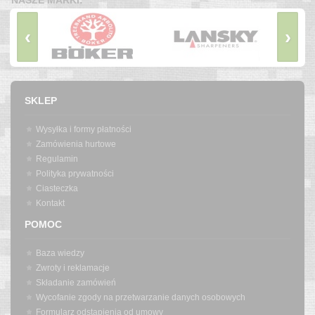
‹
›
SKLEP
Wysyłka i formy płatności
Zamówienia hurtowe
Regulamin
Polityka prywatności
Ciasteczka
Kontakt
POMOC
Baza wiedzy
Zwroty i reklamacje
Składanie zamówień
Wycofanie zgody na przetwarzanie danych osobowych
Formularz odstąpienia od umowy