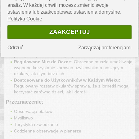
obrazy nawet przy słabym oświetleniu. 
analiz. W każdej chwili możesz zmienić swoje
Pryzmat Porro:
 Gwarantuje trójwymiarowe odwzorowanie 
ustawienia lub zaakceptować ustawienia domyślne.
obrazu oraz szeroki kąt widzenia, idealny do obserwacji 
rozległych krajobrazów. 
Polityka Cookie
Wodoodporność i Odporność na Roszenie:
 Dzięki 
uszczelkom i wypełnieniu azotem lornetka jest odporna na 
ZAAKCEPTUJ
wodę, kurz i zaparowanie w każdych warunkach 
pogodowych. 
Odrzuć
Zarządzaj preferencjami
Solidna Konstrukcja:
 Gumowana obudowa zapewnia 
pewny chwyt i zwiększa wytrzymałość na uszkodzenia. 
Regulowane Muszle Oczne:
 Obracane muszle umożliwiają 
wygodne korzystanie zarówno użytkownikom noszącym 
okulary, jak i tym bez nich. 
Dostosowana do Użytkowników w Każdym Wieku:
Regulowany rozstaw okularów sprawia, że z lornetki mogą 
korzystać zarówno dzieci, jak i dorośli. 
Przeznaczenie:
Obserwacja ptaków 
Myślistwo 
Turystyka i zwiedzanie 
Codzienne obserwacje w plenerze 