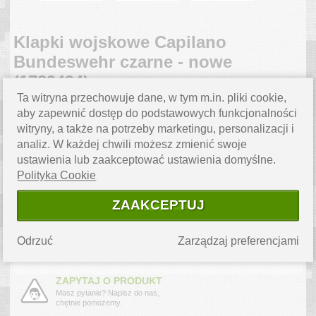
Klapki wojskowe Capilano
Bundeswehr czarne - nowe
(1789494)
Ta witryna przechowuje dane, w tym m.in. pliki cookie,
aby zapewnić dostęp do podstawowych funkcjonalności
CENA
49.00
PLN
witryny, a także na potrzeby marketingu, personalizacji i
analiz. W każdej chwili możesz zmienić swoje
ROZMIAR
ustawienia lub zaakceptować ustawienia domyślne.
Polityka Cookie
ILOŚĆ
SZT.
ZAAKCEPTUJ
DO KOSZYKA
Odrzuć
Zarządzaj preferencjami
WYSYŁKA 24H
ZAPYTAJ O PRODUKT
Masz pytanie? Napisz do nas,
chętnie pomożemy.