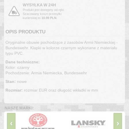
WYSYŁKA W 24H
Produkt jest dostępny od ręki.
Szacowany koszt przesyłki
kurierskiej to
10.99 PLN
.
OPIS PRODUKTU
Oryginalne obuwie pochodzące z zasobów Armii Niemieckiej -
Bundeswehr. Klapki w kolorze czarnym wykonane z materiału
typu PVC.
Dane techniczne:
Kolor: czarny
Pochodzenie: Armia Niemiecka, Bundeswehr
Stan:
nowe
Rozmiar:
rozmiar EUR oraz długość wkładki w mm
NASZE MARKI:
‹
›