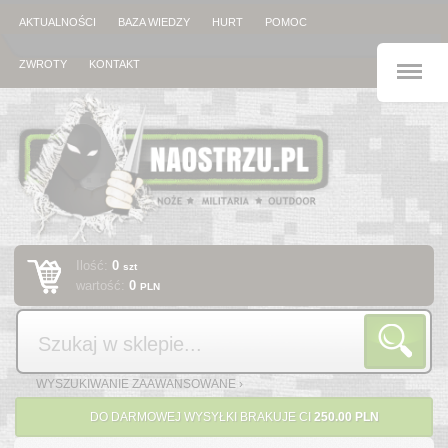
AKTUALNOŚCI
BAZA WIEDZY
HURT
POMOC
M
ZWROTY
KONTAKT
Ilość:
0
szt
wartość:
0
PLN
Szukaj
WYSZUKIWANIE ZAAWANSOWANE ›
DO DARMOWEJ WYSYŁKI BRAKUJE CI
250.00 PLN