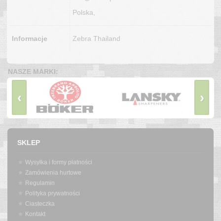
Polska,
Informacje
Zebra Thailand
NASZE MARKI:
‹
›
SKLEP
Wysyłka i formy płatności
Zamówienia hurtowe
Regulamin
Polityka prywatności
Ciasteczka
Kontakt