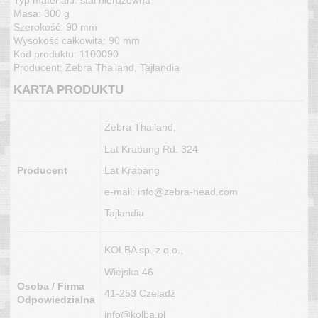
Typ materiału: stal nierdzewna
Masa: 300 g
Szerokość: 90 mm
Wysokość całkowita: 90 mm
Kod produktu: 1100090
Producent: Zebra Thailand, Tajlandia
KARTA PRODUKTU
Zebra Thailand,
Lat Krabang Rd. 324
Producent
Lat Krabang
e-mail: info@zebra-head.com
Tajlandia
KOLBA sp. z o.o.,
Wiejska 46
Osoba / Firma
41-253 Czeladź
Odpowiedzialna
info@kolba.pl