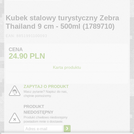
Kubek stalowy turystyczny Zebra
Thailand 9 cm - 500ml (1789710)
EAN: 8851991100093
CENA
24.90
PLN
Karta produktu
ZAPYTAJ O PRODUKT
Masz pytanie? Napisz do nas,
chętnie pomożemy.
PRODUKT
NIEDOSTĘPNY
Produkt chwilowo niedostępny
powiadom mnie o dostawie.
›