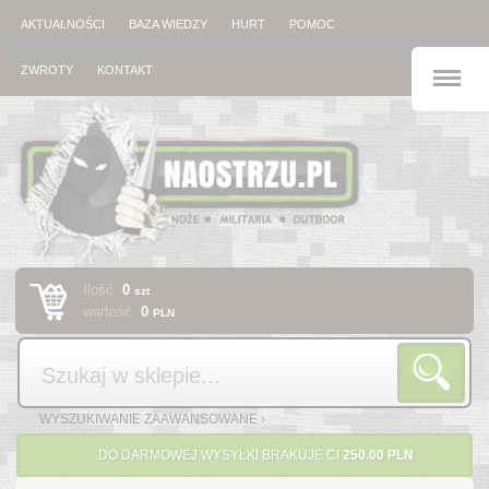
AKTUALNOŚCI
BAZA WIEDZY
HURT
POMOC
M
ZWROTY
KONTAKT
Ilość:
0
szt
wartość:
0
PLN
Szukaj
WYSZUKIWANIE ZAAWANSOWANE ›
DO DARMOWEJ WYSYŁKI BRAKUJE CI
250.00 PLN