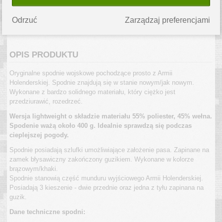
WYSYŁKA W 24H
Produkt jest dostępny od ręki.
Odrzuć
Zarządzaj preferencjami
Szacowany koszt przesyłki
kurierskiej to
10.99 PLN
.
OPIS PRODUKTU
Oryginalne spodnie wojskowe pochodzące prosto z Armii
Holenderskiej. Spodnie znajdują się w stanie nowym/jak nowym.
Wykonane z bardzo solidnego materiału, który ciężko jest
przedziurawić, rozedrzeć.
Wersja lightweight o składzie materiału 55% poliester, 45% wełna.
Spodenie ważą około 400 g. Idealnie sprawdzą się podczas
cieplejszej pogody.
Spodnie posiadają szlufki umożliwiające założenie pasa. Zapinane na
zamek błysawiczny zakończony guzikiem. Wykonane w kolorze
brązowym/khaki.
Spodnie stanowią część munduru wyjściowego Armii Holenderskiej.
Posiadają 3 kieszenie - dwie przednie oraz jedna z tyłu zapinana na
guzik.
Dane techniczne spodni: