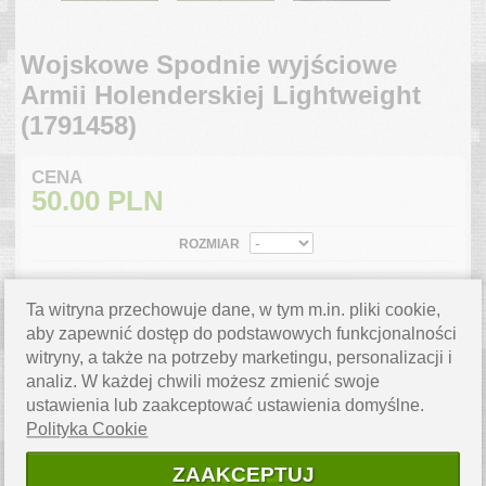
Wojskowe Spodnie wyjściowe
Armii Holenderskiej Lightweight
(1791458)
CENA
50.00
PLN
ROZMIAR
ILOŚĆ
SZT.
Ta witryna przechowuje dane, w tym m.in. pliki cookie,
aby zapewnić dostęp do podstawowych funkcjonalności
DO KOSZYKA
witryny, a także na potrzeby marketingu, personalizacji i
WYSYŁKA 24H
analiz. W każdej chwili możesz zmienić swoje
ustawienia lub zaakceptować ustawienia domyślne.
Polityka Cookie
ZAPYTAJ O PRODUKT
Masz pytanie? Napisz do nas,
chętnie pomożemy.
ZAAKCEPTUJ