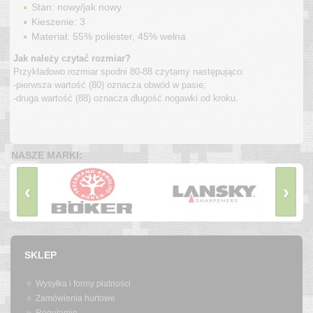
Stan: nowy/jak nowy
Kieszenie: 3
Materiał: 55% poliester, 45% wełna
Jak należy czytać rozmiar?
Przykładowo rozmiar spodni 80-88 czytamy następująco:
-pierwsza wartość (80) oznacza obwód w pasie;
-druga wartość (88) oznacza długość nogawki od kroku.
NASZE MARKI:
‹
›
SKLEP
Wysyłka i formy płatności
Zamówienia hurtowe