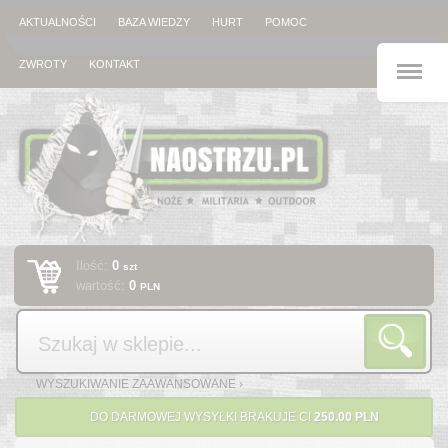
AKTUALNOŚCI
BAZA WIEDZY
HURT
POMOC
M
ZWROTY
KONTAKT
Ilość:
0
szt
wartość:
0
PLN
Szukaj
WYSZUKIWANIE ZAAWANSOWANE ›
DO DARMOWEJ WYSYŁKI BRAKUJE CI
250.00 PLN