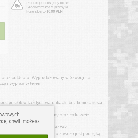
Produkt jest dostępny od ręki.
Szacowany koszt przesyłki
kurierskiej to
10.99 PLN
.
lu oraz outdooru. Wyprodukowany w Szwecji, ten
dczas wypraw w teren.
jeść posiłek w każdych warunkach, bez konieczności
stawowych
y na uszkodzenia, elastyczny oraz całkowicie
ażdej chwili możesz
 podczas długotrwałych wycieczek.
czy lub smyczy, dzięki czemu zawsze jest pod ręką.