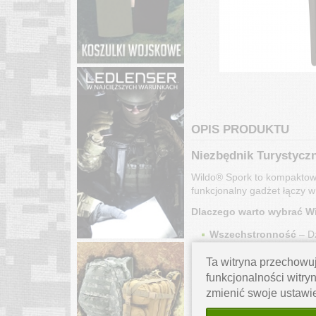
OPIS PRODUKTU
Niezbędnik Turystycz
Wildo® Spork to kompaktowy,
funkcjonalny gadżet łączy 
Dlaczego warto wybrać W
Wszechstronność
– Dz
noszenia kilku sztućców
Ta witryna przechowuj
Trwały i bezpieczny ma
bezpieczny dla zdrowia 
funkcjonalności witryn
Ergonomiczny kształt
zmienić swoje ustawi
Łatwy do przenoszeni