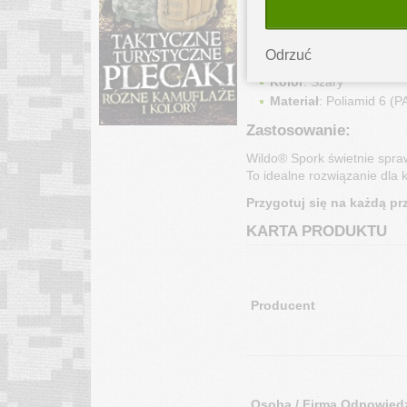
Specyfikacja:
Wymiary
: 16,5 x 4,8 x 
Odrzuć
Waga
: 11 g
Kolor
: Szary
Materiał
: Poliamid 6 (P
Zastosowanie:
Wildo® Spork świetnie spraw
To idealne rozwiązanie dla 
Przygotuj się na każdą 
KARTA PRODUKTU
Producent
Osoba / Firma Odpowiedz