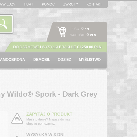
A WIEDZY
HURT
POMOC
ZWROTY
KONTAKT
Ilość:
0
szt
wartość:
0
PLN
DO DARMOWEJ WYSYŁKI BRAKUJE CI
250.00 PLN
SAMOOBRONA
DEMOBIL
ODZIEŻ
MYŚLISTWO
ny Wildo® Spork - Dark Grey
ZAPYTAJ O PRODUKT
Masz pytanie? Napisz do nas,
chętnie pomożemy.
WYSYŁKA W 3 DNI