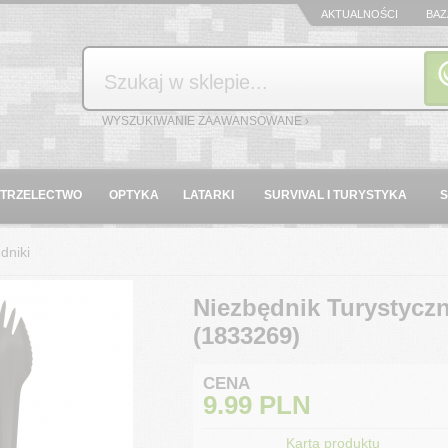
AKTUALNOŚCI
BAZ
Szukaj
WYSZUKIWANIE ZAAWANSOWANE ›
STRZELECTWO
OPTYKA
LATARKI
SURVIVAL I TURYSTYKA
dniki
Niezbędnik Turystycz
(1833269)
CENA
9.99
PLN
Karta produktu