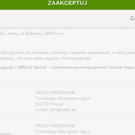
ZAAKCEPTUJ
1,5 cm
Za
A6), wolny od bisfenolu (BPA-free)
dzi się podczas biwaków, trekkingu, spływów kajakowych, a także jako
każdego, kto ceni sobie wygodę i funkcjonalność.
przygodę z Wildo® Spork – niezawodnym towarzyszem Twoich wypr
WILDO SWEDEN AB
Trumslagar Blomgrens väg 4
513 33 Fristad
e-mail: info@wildo.se
WILDO SWEDEN AB
Trumslagar Blomgrens väg 4
ialna