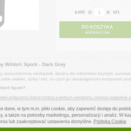
ILOŚĆ
SZT.
DO KOSZYKA
WYSYŁKA 3 DNI
ny Wildo® Spork - Dark Grey
 wszechstronny niezbędnik, idealny dla miłośników turystyki, surviva
w sobie widelec, łyżkę i nóż, co czyni go niezastąpionym kompanem po
ildo® Spork?
ięki połączeniu trzech funkcji w jednym narzędziu, możesz wygodnie z
.
e dane, w tym m.in. pliki cookie, aby zapewnić dostęp do pod
teriał
– Wykonany z wytrzymałego poliamidu 6 (PA6), który jest odporn
(BPA-free).
y, a także na potrzeby marketingu, personalizacji i analiz. W k
– Idealnie dopasowany do dłoni, zapewnia komfort użytkowania, nawet
enia lub zaakceptować ustawienia domyślne.
Polityka Cookie
a
– Wyposażony w otwór, umożliwiający przymocowanie do plecaka, klu