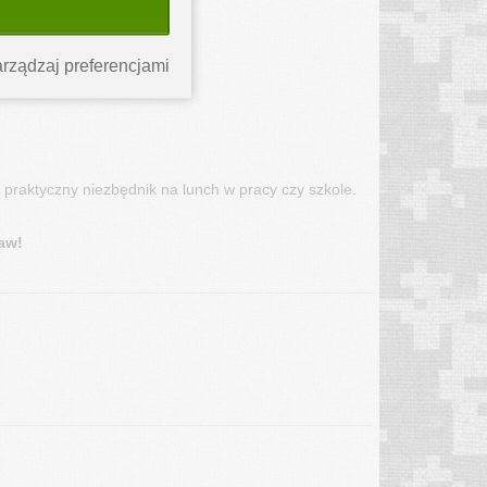
rządzaj preferencjami
 praktyczny niezbędnik na lunch w pracy czy szkole.
aw!