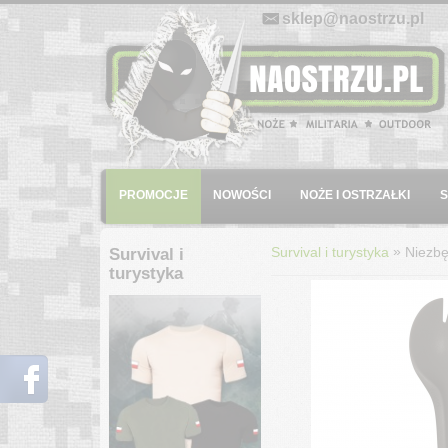
E-mail:
sklep@naostrzu.pl
Menu
PROMOCJE
NOWOŚCI
NOŻE I OSTRZAŁKI
»
Survival i turystyka
Niezbę
Survival i
turystyka