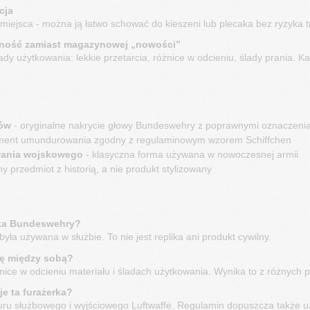
cja
miejsca - można ją łatwo schować do kieszeni lub plecaka bez ryzyka t
zność zamiast magazynowej „nowości”
y użytkowania: lekkie przetarcia, różnice w odcieniu, ślady prania. K
iów
- oryginalne nakrycie głowy Bundeswehry z poprawnymi oznaczenia
ment umundurowania zgodny z regulaminowym wzorem Schiffchen
wania wojskowego
- klasyczna forma używana w nowoczesnej armii
y przedmiot z historią, a nie produkt stylizowany
rka Bundeswehry?
była używana w służbie. To nie jest replika ani produkt cywilny.
ię między sobą?
ce w odcieniu materiału i śladach użytkowania. Wynika to z różnych par
e ta furażerka?
u służbowego i wyjściowego Luftwaffe. Regulamin dopuszcza także u