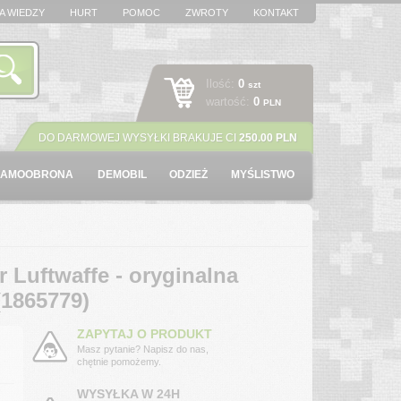
A WIEDZY
HURT
POMOC
ZWROTY
KONTAKT
Ilość:
0
szt
wartość:
0
PLN
DO DARMOWEJ WYSYŁKI BRAKUJE CI
250.00 PLN
SAMOOBRONA
DEMOBIL
ODZIEŻ
MYŚLISTWO
Luftwaffe - oryginalna
1865779)
ZAPYTAJ O PRODUKT
Masz pytanie? Napisz do nas,
chętnie pomożemy.
WYSYŁKA W 24H