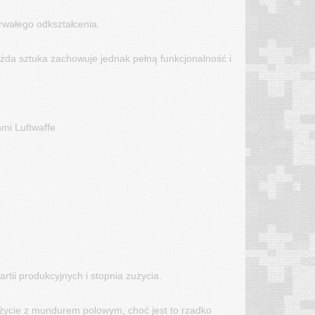
rwałego odkształcenia.
ażda sztuka zachowuje jednak pełną funkcjonalność i
mi Luftwaffe
tii produkcyjnych i stopnia zużycia.
życie z mundurem polowym, choć jest to rzadko