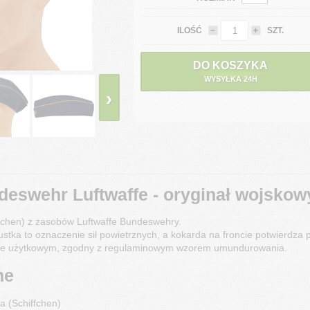
ILOŚĆ
SZT.
DO KOSZYKA
WYSYŁKA 24H
›
eswehr Luftwaffe - oryginał wojskowy
ffchen) z zasobów Luftwaffe Bundeswehry.
ustka to oznaczenie sił powietrznych, a kokarda na froncie potwierdz
nie użytkowym, zgodny z regulaminowym wzorem umundurowania.
ne
a (Schiffchen)