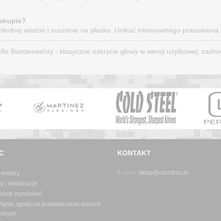
zakupie?
hłodnej wodzie i suszenie na płasko. Unikać intensywnego prasowani
ffe Bundeswehry - klasyczne nakrycie głowy w wersji użytkowej, zachow
C
KONTAKT
E-mail:
sklep@naostrzu.pl
 wiedzy
y i reklamacje
danie zamówień
fanie zgody na przetwarzanie danych
owych