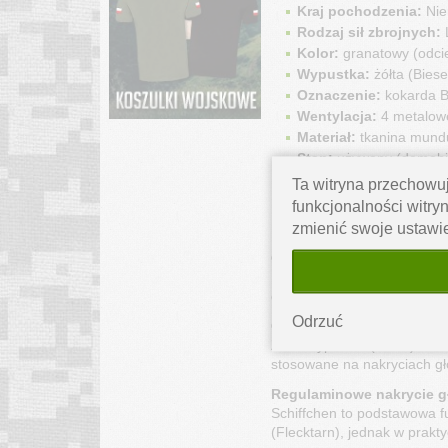
Kraj pochodzenia:
Nie
Rodzaj sił zbrojnych:
L
Kolor:
granatowy (odci
Wypustka:
żółta (Biese
Oznaczenie:
kokarda B
Wentylacja:
4 metalowe
Materiał:
tkanina mundur
Stan:
używany (demobil)
Pochodzenie:
oryginal
Ta witryna przechowuj
funkcjonalności witryn
Co wyróżnia tę
zmienić swoje ustawi
Oryginał z demobilu Bun
Nie jest to produkt cywilny
charakter użytkowy.
Odrzuć
Oznaczenia Luftwaffe - c
Żółta wypustka (Biese) ide
stosowane na nakryciach gł
Regulaminowe nakrycie g
Schiffchen to podstawowa 
(Flecktarn), jednak w prak