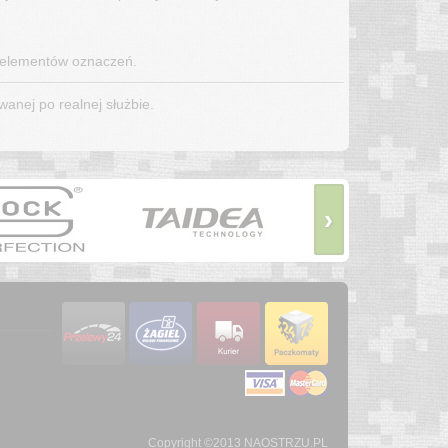
a elementów oznaczeń.
anej po realnej służbie.
›
Copyright ©2013 NAOSTRZU.PL