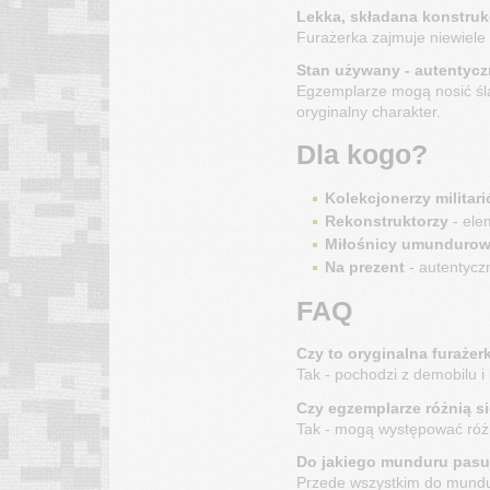
Lekka, składana konstruk
Furażerka zajmuje niewiele 
Stan używany - autentyc
Egzemplarze mogą nosić ślad
oryginalny charakter.
Dla kogo?
Kolekcjonerzy militar
Rekonstruktorzy
- ele
Miłośnicy umunduro
Na prezent
- autentyczn
FAQ
Czy to oryginalna furaże
Tak - pochodzi z demobilu i 
Czy egzemplarze różnią s
Tak - mogą występować różni
Do jakiego munduru pasuj
Przede wszystkim do mundur