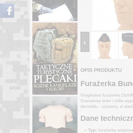
‹
OPIS PRODUKTU
Furażerka Bund
Oryginalna furażerka (Schi
Granatowy kolor i żółta wyp
demobilu - używany, w sta
Dane technicz
Typ:
furażerka wojskow