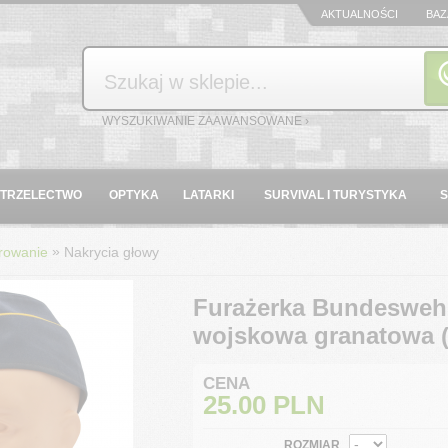
AKTUALNOŚCI
BAZ
Szukaj
WYSZUKIWANIE ZAAWANSOWANE ›
STRZELECTWO
OPTYKA
LATARKI
SURVIVAL I TURYSTYKA
»
rowanie
Nakrycia głowy
Furażerka Bundeswehr 
wojskowa granatowa (
CENA
25.00
PLN
ROZMIAR