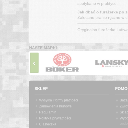
spotykane w praktyce.
Jak dbać o furażerkę po 
Zalecane pranie ręczne w c
Oryginalna furażerka Luftwa
NASZE MARKI:
‹
SKLEP
POMO
Wysyłka i formy płatności
Baza
Zamówienia hurtowe
Zwrot
Regulamin
Skła
Polityka prywatności
Wyco
osob
Ciasteczka