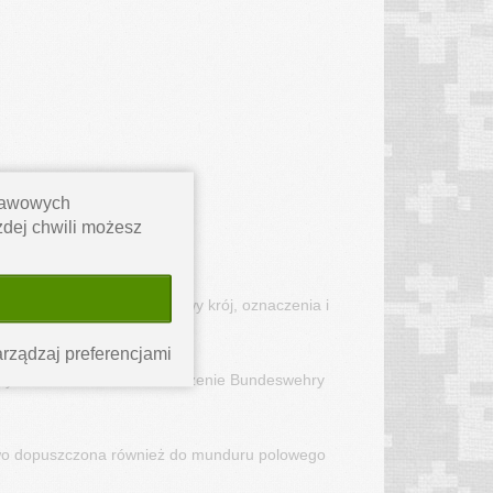
stawowych
ażdej chwili możesz
go - zachowuje regulaminowy krój, oznaczenia i
rządzaj preferencjami
dowych to standardowe oznaczenie Bundeswehry
wo dopuszczona również do munduru polowego