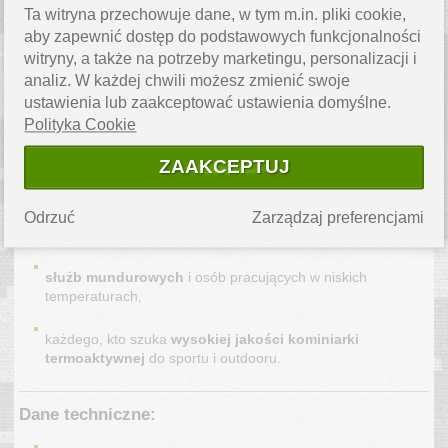
Ta witryna przechowuje dane, w tym m.in. pliki cookie,
Dla kogo:
aby zapewnić dostęp do podstawowych funkcjonalności
Kominiarka
Elbrus KEREM POLARTEC®
to idealny wybór dla:
witryny, a także na potrzeby marketingu, personalizacji i
analiz. W każdej chwili możesz zmienić swoje
narciarzy i snowboardzistów
, którzy potrzebują
ustawienia lub zaakceptować ustawienia domyślne.
niezawodnej ochrony na stoku,
Polityka Cookie
motocyklistów i rowerzystów
, poszukujących cienkiej i
ZAAKCEPTUJ
elastycznej kominiarki pod kask,
graczy ASG i paintballa
, wymagających komfortu i
Odrzuć
Zarządzaj preferencjami
swobody ruchu,
służb mundurowych
i osób pracujących w niskich
temperaturach,
każdego, kto szuka
wysokiej jakości kominiarki
termoaktywnej
do sportu i outdooru.
Dane techniczne: