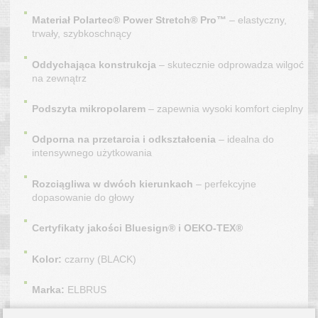
Materiał Polartec® Power Stretch® Pro™
– elastyczny,
trwały, szybkoschnący
Oddychająca konstrukcja
– skutecznie odprowadza wilgoć
na zewnątrz
Podszyta mikropolarem
– zapewnia wysoki komfort cieplny
Odporna na przetarcia i odkształcenia
– idealna do
intensywnego użytkowania
Rozciągliwa w dwóch kierunkach
– perfekcyjne
dopasowanie do głowy
Certyfikaty jakości Bluesign® i OEKO-TEX®
Kolor:
czarny (BLACK)
Marka:
ELBRUS