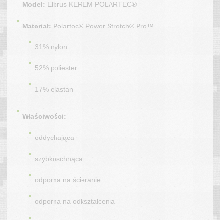
Model:
Elbrus KEREM POLARTEC®
Materiał:
Polartec® Power Stretch® Pro™
31% nylon
52% poliester
17% elastan
Właściwości:
oddychająca
szybkoschnąca
odporna na ścieranie
odporna na odkształcenia