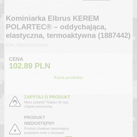
Kominiarka Elbrus KEREM
POLARTEC® – oddychająca,
elastyczna, termoaktywna (1887442)
EAN: 5902786334681
CENA
102.89
PLN
Karta produktu
ZAPYTAJ O PRODUKT
Masz pytanie? Napisz do nas,
chętnie pomożemy.
PRODUKT
NIEDOSTĘPNY
Produkt chwilowo niedostępny
powiadom mnie o dostawie.