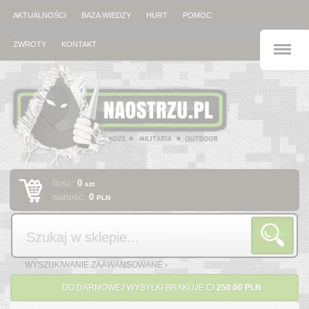
AKTUALNOŚCI
BAZA WIEDZY
HURT
POMOC
M
ZWROTY
KONTAKT
Ilość:
0
szt
wartość:
0
PLN
Szukaj
WYSZUKIWANIE ZAAWANSOWANE ›
DO DARMOWEJ WYSYŁKI BRAKUJE CI
250.00 PLN