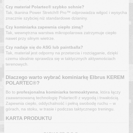
Czy materiał Polartec® szybko schnie?
Tak, tkanina Power Stretch® Pro™ odprowadza wilgoć i wysycha
znacznie szybciej niż standardowe dzianiny.
Czy kominiarka zapewnia ciepło zimą?
Tak, wewnętrzna warstwa mikropolarowa zatrzymuje ciepło
nawet przy silnym wietrze.
Czy nadaje się do ASG lub paintballa?
Tak, materiał jest odporny na przetarcia i rozciąganie, dzięki
czemu idealnie sprawdza się w taktycznych aktywnościach
terenowych.
Dlaczego warto wybrać kominiarkę Elbrus KEREM
POLARTEC®?
Bo to
profesjonalna kominiarka termoaktywna
, która łączy
zaawansowaną technologię Polartec® z wygodą i trwałością.
Zapewnia ciepło, oddychalność i pełną swobodę ruchu – w
górach, na stoku, w trasie i podczas taktycznego treningu.
KARTA PRODUKTU