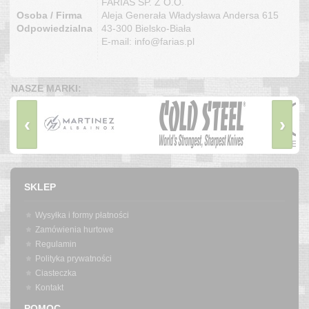
FARIAS SP. Z O.O.
Osoba / Firma
Aleja Generała Władysława Andersa 615
Odpowiedzialna
43-300 Bielsko-Biała
E-mail: info@farias.pl
NASZE MARKI:
‹
›
SKLEP
Wysyłka i formy płatności
Zamówienia hurtowe
Regulamin
Polityka prywatności
Ciasteczka
Kontakt
POMOC