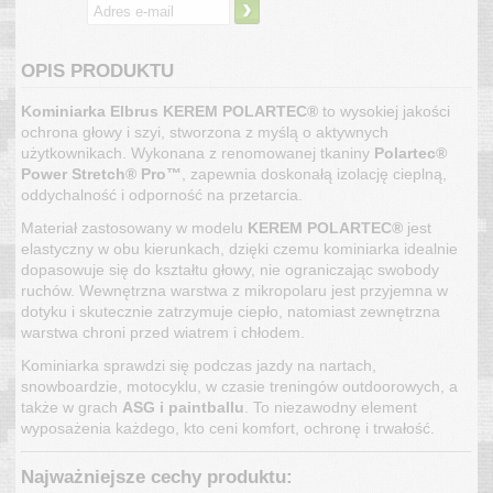
›
OPIS PRODUKTU
Kominiarka Elbrus KEREM POLARTEC®
to wysokiej jakości
ochrona głowy i szyi, stworzona z myślą o aktywnych
użytkownikach. Wykonana z renomowanej tkaniny
Polartec®
Power Stretch® Pro™
, zapewnia doskonałą izolację cieplną,
oddychalność i odporność na przetarcia.
Materiał zastosowany w modelu
KEREM POLARTEC®
jest
elastyczny w obu kierunkach, dzięki czemu kominiarka idealnie
dopasowuje się do kształtu głowy, nie ograniczając swobody
ruchów. Wewnętrzna warstwa z mikropolaru jest przyjemna w
dotyku i skutecznie zatrzymuje ciepło, natomiast zewnętrzna
warstwa chroni przed wiatrem i chłodem.
Kominiarka sprawdzi się podczas jazdy na nartach,
snowboardzie, motocyklu, w czasie treningów outdoorowych, a
także w grach
ASG i paintballu
. To niezawodny element
wyposażenia każdego, kto ceni komfort, ochronę i trwałość.
Najważniejsze cechy produktu: