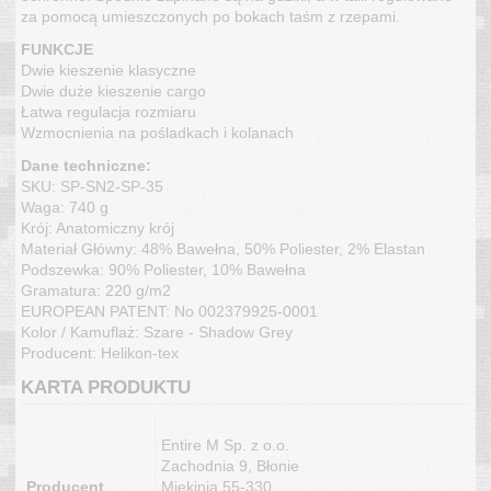
za pomocą umieszczonych po bokach taśm z rzepami.
FUNKCJE
Dwie kieszenie klasyczne
Dwie duże kieszenie cargo
Łatwa regulacja rozmiaru
Wzmocnienia na pośladkach i kolanach
Dane techniczne:
SKU: SP-SN2-SP-35
Waga: 740 g
Krój: Anatomiczny krój
Materiał Główny: 48% Bawełna, 50% Poliester, 2% Elastan
Podszewka: 90% Poliester, 10% Bawełna
Gramatura: 220 g/m2
EUROPEAN PATENT: No 002379925-0001
Kolor / Kamuflaż: Szare - Shadow Grey
Producent: Helikon-tex
KARTA PRODUKTU
Entire M Sp. z o.o.
Zachodnia 9, Błonie
Producent
Miękinia 55-330