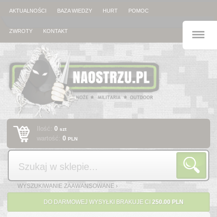
AKTUALNOŚCI
BAZA WIEDZY
HURT
POMOC
M
ZWROTY
KONTAKT
Ilość:
0
szt
wartość:
0
PLN
Szukaj
WYSZUKIWANIE ZAAWANSOWANE ›
DO DARMOWEJ WYSYŁKI BRAKUJE CI
250.00 PLN