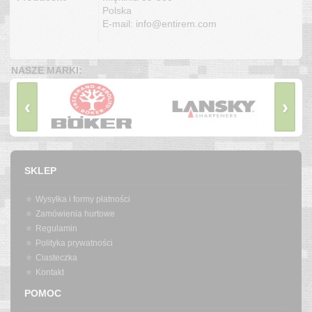
Polska
E-mail: info@entirem.com
NASZE MARKI:
‹
›
SKLEP
Wysyłka i formy płatności
Zamówienia hurtowe
Regulamin
Polityka prywatności
Ciasteczka
Kontakt
POMOC