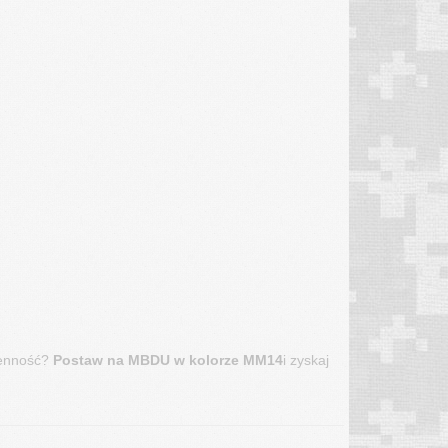
ienność?
Postaw na MBDU w kolorze MM14
i zyskaj