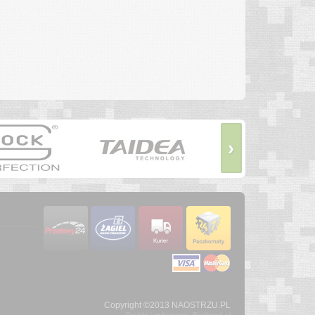
›
Copyright ©2013 NAOSTRZU.PL
Projekt i wykonanie: Redhand.pl