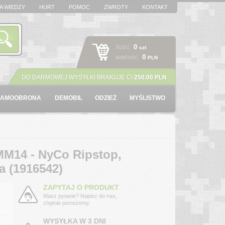
A WIEDZY
HURT
POMOC
ZWROTY
KONTAKT
Ilość:
0
szt
wartość:
0
PLN
DO DARMOWEJ WYSYŁKI BRAKUJE CI
250.00 PLN
SAMOOBRONA
DEMOBIL
ODZIEŻ
MYŚLISTWO
M14 - NyCo Ripstop,
a (1916542)
ZAPYTAJ O PRODUKT
Masz pytanie? Napisz do nas,
chętnie pomożemy.
WYSYŁKA W 3 DNI