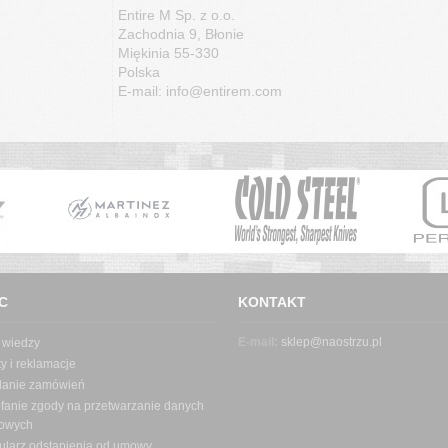
Entire M Sp. z o.o.
Zachodnia 9, Błonie
Miękinia 55-330
Polska
E-mail: info@entirem.com
C
KONTAKT
E-mail:
sklep@naostrzu.pl
 wiedzy
y i reklamacje
danie zamówień
fanie zgody na przetwarzanie danych
owych
ularz odstąpienia od umowy