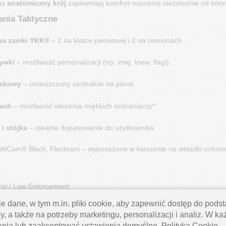
az
anatomiczny krój
zapewniają komfort noszenia niezależnie od inte
nia Taktyczne
 na zamki YKK®
– 2 na klatce piersiowej i 2 na ramionach
ywki
– możliwość personalizacji (np. imię, krew, flagi)
jskowy
– umieszczony centralnie na piersi
ach
– możliwość włożenia miękkich ochraniaczy*
i stójka
– idealne dopasowanie do użytkownika
ltiCam® Black, Flecktarn – wyposażone w kieszenie na wkładki ochron
trol / Law Enforcement
e dane, w tym m.in. pliki cookie, aby zapewnić dostęp do pod
y, a także na potrzeby marketingu, personalizacji i analiz. W k
enia lub zaakceptować ustawienia domyślne.
Polityka Cookie