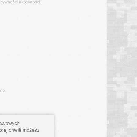
nsywności aktywności.
ne.
stawowych
ażdej chwili możesz