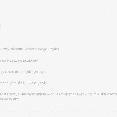
C
łużby, airsoftu i codziennego użytku
na najwyższym poziomie
cy także do miejskiego stylu
tach kamuflażu i kolorystyki
 sprosta wszystkim wyzwaniom – od leśnych manewrów po miejską codz
na wszystko.