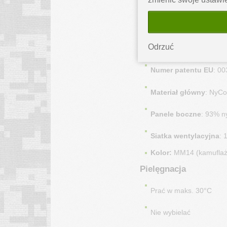
Zapięcie
: Guziki kanady
Gramatura materiału
: 
Odrzuć
Waga (rozmiar L)
: ok. 
Numer patentu EU
: 0
Materiał główny
: NyCo
Panele boczne
: 93% n
Siatka wentylacyjna
: 
Kolor:
MM14 (kamuflaż 
Pielęgnacja
Prać w maks. 30°C
Nie wybielać