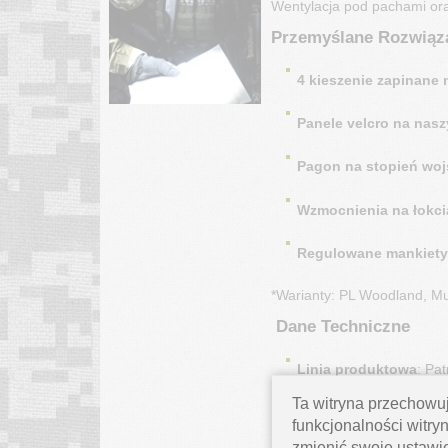
Wentylacja pod pachami or
Przemyślane Rozwiąza
4 kieszenie zapinane
Panele velcro na nasz
Pagon na stopień wo
Wzmocnienia na łokci
Regulowane mankiety 
*Warianty: PL Woodland, Mu
Dane Techniczne
Linia produktowa
: Pa
Ta witryna przechowuj
Fason
: Regular
funkcjonalności witryn
zmienić swoje ustawi