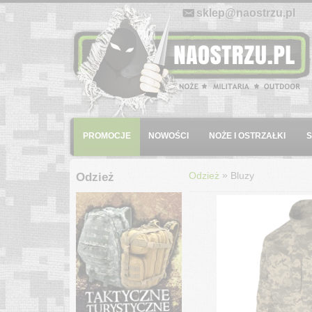
E-mail:
sklep@naostrzu.pl
Menu
PROMOCJE
NOWOŚCI
NOŻE I OSTRZAŁKI
»
Odzież
Bluzy
Odzież