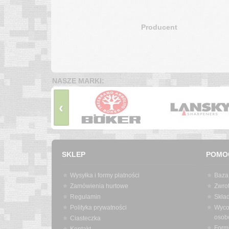
Producent
NASZE MARKI:
‹
SKLEP
POMO
Wysyłka i formy płatności
Baza
Zamówienia hurtowe
Zwrot
Regulamin
Skła
Polityka prywatności
Wyco
osob
Ciasteczka
Form
Kontakt