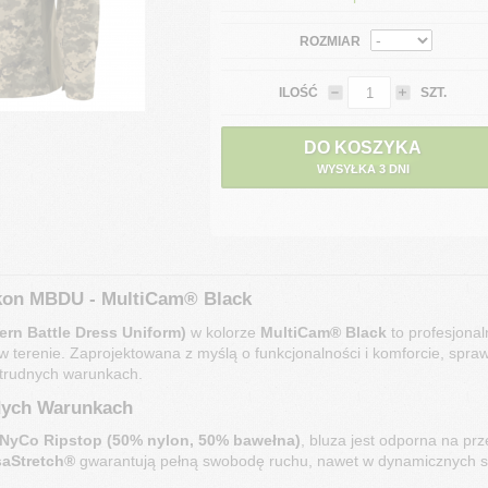
ROZMIAR
ILOŚĆ
SZT.
DO KOSZYKA
WYSYŁKA 3 DNI
kon MBDU - MultiCam® Black
rn Battle Dress Uniform)
w kolorze
MultiCam® Black
to profesjona
 w terenie. Zaprojektowana z myślą o funkcjonalności i komforcie, spraw
trudnych warunkach.
dych Warunkach
NyCo Ripstop (50% nylon, 50% bawełna)
, bluza jest odporna na pr
saStretch®
gwarantują pełną swobodę ruchu, nawet w dynamicznych s