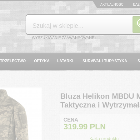
AKTUALNOŚCI
BAZ
Szukaj
WYSZUKIWANIE ZAAWANSOWANE ›
STRZELECTWO
OPTYKA
LATARKI
SURVIVAL I TURYSTYKA
Bluza Helikon MBDU M
Taktyczna i Wytrzymał
CENA
319.99
PLN
Karta produktu