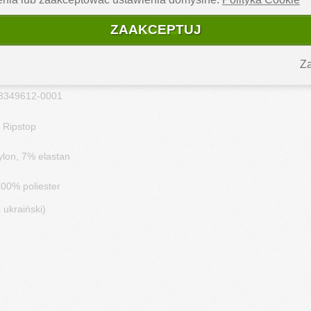
jskie, kryte patką
ZAAKCEPTUJ
225 g/m²
Za
710 g
03349612-0001
 Ripstop
ylon, 7% elastan
100% poliester
ukraiński)