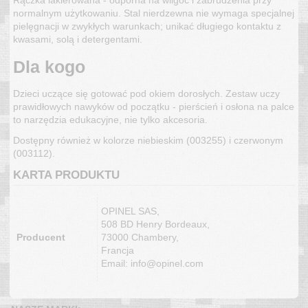
Rączka lakierowana - odporna na wilgoć i zabrudzenia przy
normalnym użytkowaniu. Stal nierdzewna nie wymaga specjalnej
pielęgnacji w zwykłych warunkach; unikać długiego kontaktu z
kwasami, solą i detergentami.
Dla kogo
Dzieci uczące się gotować pod okiem dorosłych. Zestaw uczy
prawidłowych nawyków od początku - pierścień i osłona na palce
to narzędzia edukacyjne, nie tylko akcesoria.
Dostępny również w kolorze niebieskim (003255) i czerwonym
(003112).
KARTA PRODUKTU
OPINEL SAS,
508 BD Henry Bordeaux,
Producent
73000 Chambery,
Francja
Email: info@opinel.com