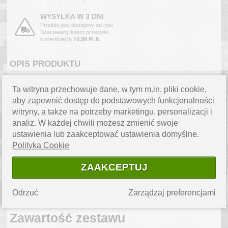
WYSYŁKA W 3 DNI
Produkt jest dostępny od ręki.
Szacowany koszt przesyłki
kurierskiej to
10.99 PLN
.
OPIS PRODUKTU
Opinel Le Petit Chef - zestaw
Ta witryna przechowuje dane, w tym m.in. pliki cookie,
kuchenny dla dzieci, zielony
aby zapewnić dostęp do podstawowych funkcjonalności
(003113)
witryny, a także na potrzeby marketingu, personalizacji i
analiz. W każdej chwili możesz zmienić swoje
Trzyelementowy zestaw kuchenny dla dzieci od Opinel w
zielonych akcentach - nóż, obieraczka i osłona na palce.
ustawienia lub zaakceptować ustawienia domyślne.
Wszystkie narzędzia są ostre i robocze, nie są zabawką.
Polityka Cookie
Zaprojektowane tak, żeby dziecko od początku uczyło się
prawidłowych nawyków w kuchni - to prawdziwe narzędzia, a nie
ZAAKCEPTUJ
ich plastikowe zamienniki.
Uwaga: narzędzia są ostre. Używać wyłącznie pod
Odrzuć
Zarządzaj preferencjami
nadzorem dorosłych.
Zawartość zestawu