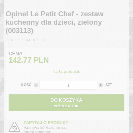
Opinel Le Petit Chef - zestaw
kuchenny dla dzieci, zielony
(003113)
EAN: 3123840031137
CENA
142.77
PLN
Karta produktu
ILOŚĆ
SZT.
DO KOSZYKA
WYSYŁKA 3 DNI
ZAPYTAJ O PRODUKT
Masz pytanie? Napisz do nas,
chętnie pomożemy.