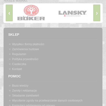
NASZE MARKI:
‹
›
SKLEP
Wysyłka i formy płatności
Zamówienia hurtowe
Regulamin
Polityka prywatności
Ciasteczka
Kontakt
POMOC
Baza wiedzy
Zwroty i reklamacje
Składanie zamówień
Wycofanie zgody na przetwarzanie danych osobowych
Formularz odstąpienia od umowy