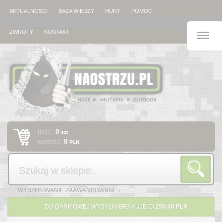
AKTUALNOŚCI
BAZA WIEDZY
HURT
POMOC
M
ZWROTY
KONTAKT
Ilość:
0
szt
wartość:
0
PLN
Szukaj
WYSZUKIWANIE ZAAWANSOWANE ›
DO DARMOWEJ WYSYŁKI BRAKUJE CI
250.00 PLN