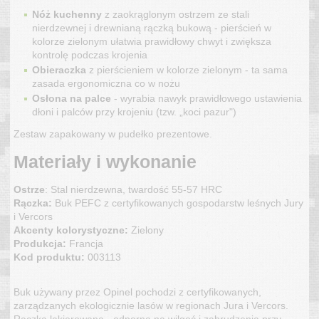
Nóż kuchenny
z zaokrąglonym ostrzem ze stali
nierdzewnej i drewnianą rączką bukową - pierścień w
kolorze zielonym ułatwia prawidłowy chwyt i zwiększa
kontrolę podczas krojenia
Obieraczka
z pierścieniem w kolorze zielonym - ta sama
zasada ergonomiczna co w nożu
Osłona na palce
- wyrabia nawyk prawidłowego ustawienia
dłoni i palców przy krojeniu (tzw. „koci pazur")
Zestaw zapakowany w pudełko prezentowe.
Materiały i wykonanie
Ostrze
: Stal nierdzewna, twardość 55-57 HRC
Rączka:
Buk PEFC z certyfikowanych gospodarstw leśnych Jury
i Vercors
Akcenty kolorystyczne:
Zielony
Produkcja:
Francja
Kod produktu:
003113
Buk używany przez Opinel pochodzi z certyfikowanych,
zarządzanych ekologicznie lasów w regionach Jura i Vercors.