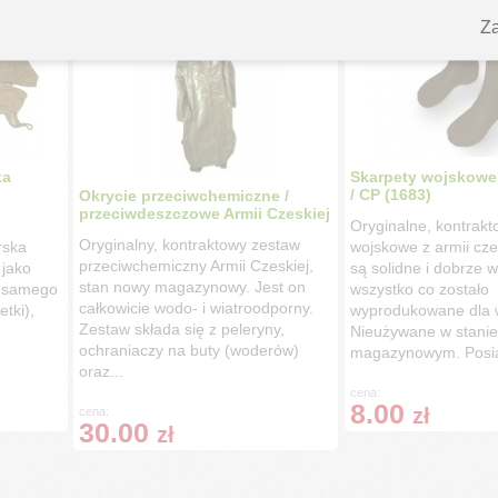
Za
ka
Skarpety wojskowe
/ CP (1683)
Okrycie przeciwchemiczne /
przeciwdeszczowe Armii Czeskiej
Oryginalne, kontrakt
Oryginalny, kontraktowy zestaw
rska
wojskowe z armii cze
przeciwchemiczny Armii Czeskiej,
jako
są solidne i dobrze 
stan nowy magazynowy. Jest on
e samego
wszystko co zostało
całkowicie wodo- i wiatroodporny.
etki),
wyprodukowane dla 
Zestaw składa się z peleryny,
Nieużywane w stanie
ochraniaczy na buty (woderów)
magazynowym. Posia
oraz...
cena:
8.00
zł
cena:
30.00
zł