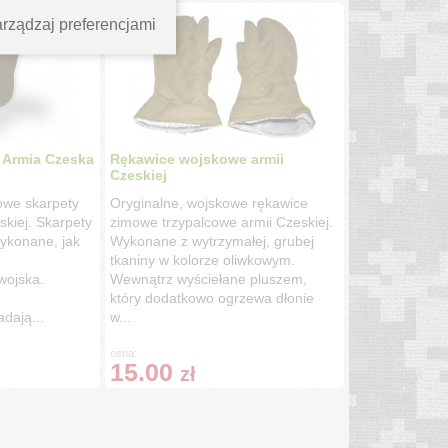
rządzaj preferencjami
 Armia Czeska
Rękawice wojskowe armii
Czeskiej
owe skarpety
Oryginalne, wojskowe rękawice
skiej. Skarpety
zimowe trzypalcowe armii Czeskiej.
wykonane, jak
Wykonane z wytrzymałej, grubej
tkaniny w kolorze oliwkowym.
wojska.
Wewnątrz wyściełane pluszem,
który dodatkowo ogrzewa dłonie
dają...
w...
cena:
15.00
zł