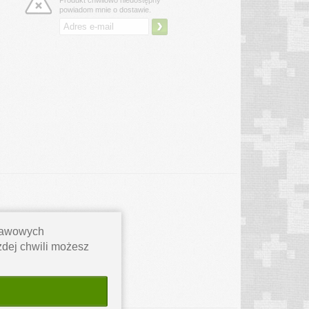
Produkt chwilowo niedostępny
powiadom mnie o dostawie.
›
stawowych
ażdej chwili możesz