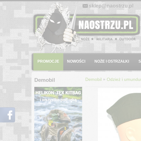
E-mail:
sklep@naostrzu.pl
Menu
PROMOCJE
NOWOŚCI
NOŻE I OSTRZAŁKI
»
Demobil
Odzież i umundu
Demobil