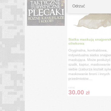
Odrzuć
Siatka maskują snajpers
oliwkowa
Oryginalna, kontraktowa,
indywidualna siatka snajpe
maskująca. Może posłużyć 
szalik, kaptur, maskowani
siebie (zaburza kształt sylw
maskowanie broni i innych
przedmiotów....
cena:
30.00
zł