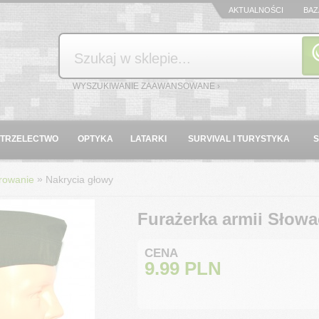
AKTUALNOŚCI
BAZ
Szukaj
WYSZUKIWANIE ZAAWANSOWANE ›
STRZELECTWO
OPTYKA
LATARKI
SURVIVAL I TURYSTYKA
»
rowanie
Nakrycia głowy
Furażerka armii Słowa
CENA
9.99
PLN