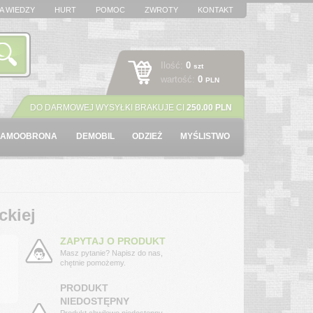
A WIEDZY
HURT
POMOC
ZWROTY
KONTAKT
Ilość:
0
szt
wartość:
0
PLN
DO DARMOWEJ WYSYŁKI BRAKUJE CI
250.00 PLN
SAMOOBRONA
DEMOBIL
ODZIEŻ
MYŚLISTWO
ckiej
ZAPYTAJ O PRODUKT
Masz pytanie? Napisz do nas,
chętnie pomożemy.
PRODUKT
NIEDOSTĘPNY