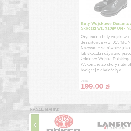
Buty Wojskowe Desantow
Skoczki wz. 919/MON - 
Oryginalne buty wojskowe
desantowca w z. 919/MON
Nazywane są również jako
lub skoczki i używane prze
żołnierzy Wojska Polskiego
Wykonane ze skóry natural
bydlęcej z dbałością o...
cena:
199.00
zł
NASZE MARKI:
‹