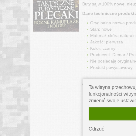
Buty są w 100% nowe, nieu
Dane techniczne produkt
Oryginalna nazwa prod
Stan: nowe
Materiał: skóra naturaln
Jakość: pierwsza
Kolor: czarny
Producent: Demar / Prot
Nie posiadają orygina
Produkt powystawowy
Stan: nowe
Ta witryna przechowuj
funkcjonalności witryn
zmienić swoje ustawi
Odrzuć