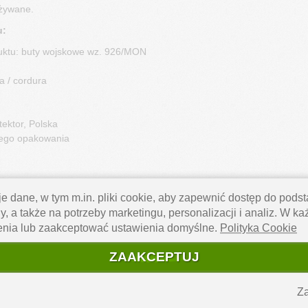
żywane.
u:
uktu: buty wojskowe wz. 926/MON
a / cordura
ektor, Polska
lnego opakowania
e dane, w tym m.in. pliki cookie, aby zapewnić dostęp do pod
y, a także na potrzeby marketingu, personalizacji i analiz. W k
Przed zakupem wybierz dla siebie odpowiedni roz
enia lub zaakceptować ustawienia domyślne.
Polityka Cookie
ZAAKCEPTUJ
Za