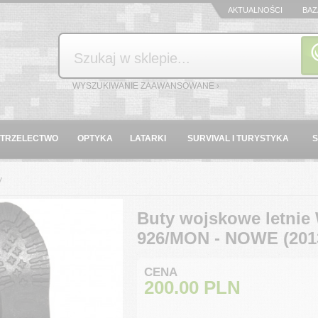
AKTUALNOŚCI
BAZ
Szukaj
WYSZUKIWANIE ZAAWANSOWANE ›
STRZELECTWO
OPTYKA
LATARKI
SURVIVAL I TURYSTYKA
y
Buty wojskowe letnie
926/MON - NOWE (201
CENA
200.00
PLN