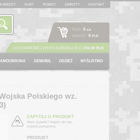
A WIEDZY
HURT
POMOC
ZWROTY
KONTAKT
Ilość:
0
szt
wartość:
0
PLN
DO DARMOWEJ WYSYŁKI BRAKUJE CI
250.00 PLN
SAMOOBRONA
DEMOBIL
ODZIEŻ
MYŚLISTWO
 Wojska Polskiego wz.
3)
ZAPYTAJ O PRODUKT
Masz pytanie? Napisz do nas,
chętnie pomożemy.
PRODUKT