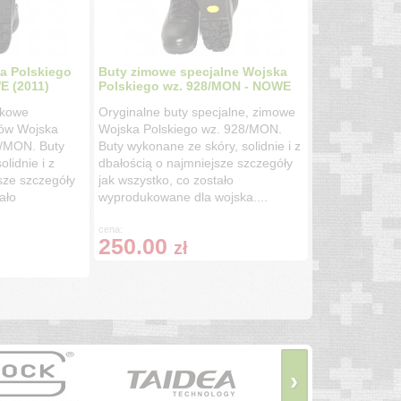
a Polskiego
Buty zimowe specjalne Wojska
E (2011)
Polskiego wz. 928/MON - NOWE
skowe
Oryginalne buty specjalne, zimowe
ów Wojska
Wojska Polskiego wz. 928/MON.
3/MON. Buty
Buty wykonane ze skóry, solidnie i z
lidnie i z
dbałością o najmniejsze szczegóły
sze szczegóły
jak wszystko, co zostało
ało
wyprodukowane dla wojska....
cena:
250.00
zł
›