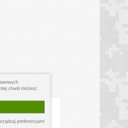
stawowych
ażdej chwili możesz
miar!
rządzaj preferencjami