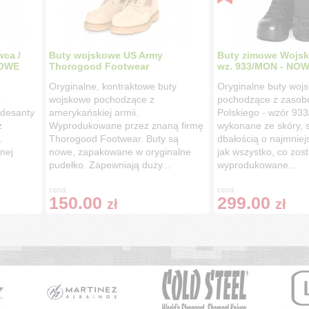
ca /
Buty wojskowe US Army
Buty zimowe Wojsk
NOWE
Thorogood Footwear
wz. 933/MON - NOW
Oryginalne, kontraktowe buty
Oryginalne buty woj
.
wojskowe pochodzące z
pochodzące z zasob
 desanty
amerykańskiej armii.
Polskiego - wzór 93
z
Wyprodukowane przez znaną firmę
wykonane ze skóry, so
.
Thorogood Footwear. Buty są
dbałością o najmniej
nej
nowe, zapakowane w oryginalne
jak wszystko, co zost
pudełko. Zapewniają duży...
wyprodukowane...
cena:
cena:
150.00
299.00
zł
zł