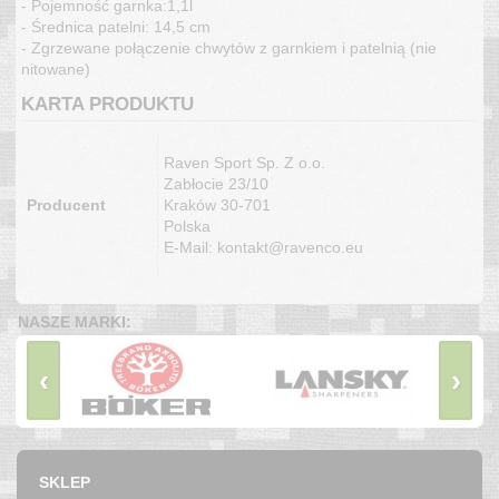
- Pojemność garnka:1,1l
- Średnica patelni: 14,5 cm
- Zgrzewane połączenie chwytów z garnkiem i patelnią (nie
nitowane)
KARTA PRODUKTU
Raven Sport Sp. Z o.o.
Zabłocie 23/10
Producent
Kraków 30-701
Polska
E-Mail: kontakt@ravenco.eu
NASZE MARKI:
‹
›
SKLEP