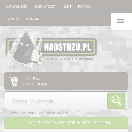
AKTUALNOŚCI
BAZA WIEDZY
HURT
POMOC
M
ZWROTY
KONTAKT
Ilość:
0
szt
wartość:
0
PLN
Szukaj
WYSZUKIWANIE ZAAWANSOWANE ›
DO DARMOWEJ WYSYŁKI BRAKUJE CI
250.00 PLN