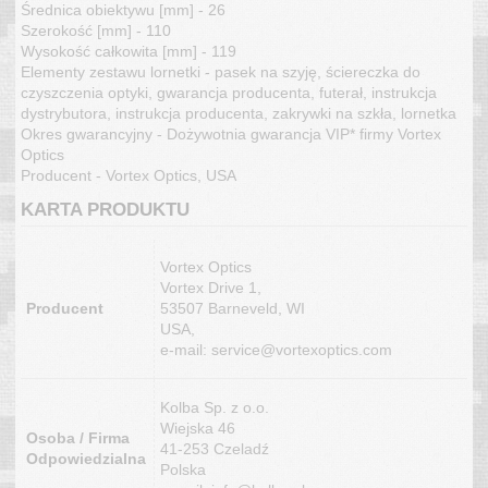
Średnica obiektywu [mm] - 26
Szerokość [mm] - 110
Wysokość całkowita [mm] - 119
Elementy zestawu lornetki - pasek na szyję, ściereczka do
czyszczenia optyki, gwarancja producenta, futerał, instrukcja
dystrybutora, instrukcja producenta, zakrywki na szkła, lornetka
Okres gwarancyjny - Dożywotnia gwarancja VIP* firmy Vortex
Optics
Producent - Vortex Optics, USA
KARTA PRODUKTU
Vortex Optics
Vortex Drive 1,
Producent
53507 Barneveld, WI
USA,
e-mail: service@vortexoptics.com
Kolba Sp. z o.o.
Wiejska 46
Osoba / Firma
41-253 Czeladź
Odpowiedzialna
Polska