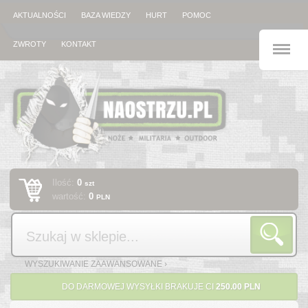
AKTUALNOŚCI
BAZA WIEDZY
HURT
POMOC
M
ZWROTY
KONTAKT
Ilość:
0
szt
wartość:
0
PLN
Szukaj
WYSZUKIWANIE ZAAWANSOWANE ›
DO DARMOWEJ WYSYŁKI BRAKUJE CI
250.00 PLN