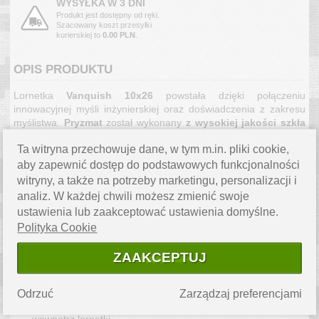
WYSYŁKA W 3 DNI
Produkt jest dostępny od ręki.
Szacowany koszt przesyłki
kurierskiej to
0.00 PLN
.
OPIS PRODUKTU
Lornetka
Vanquish 10x26
powstała dzięki połączeniu
innowacyjnej myśli inżynierskiej oraz doświadczenia z zakresu
myślistwa.
Pryzmat
został wykonany
z wysokiej jakości szkła
oraz posiada
wielowarstwową optykę
, dzięki czemu
obraz jest
Ta witryna przechowuje dane, w tym m.in. pliki cookie,
niezwykle wyraźny i ostry
, przy zachowaniu
szerokiego pola
widzenia
. Oznacza to szybkie skanowanie krajobrazu z
aby zapewnić dostęp do podstawowych funkcjonalności
wykorzystaniem tej rewelacyjnej lornetki.
Waży zaledwie 360
witryny, a także na potrzeby marketingu, personalizacji i
gram
, ma atrakcyjną cenę i daje więcej możliwości niż
analiz. W każdej chwili możesz zmienić swoje
konkurencyjne produkty w tej klasie.
ustawienia lub zaakceptować ustawienia domyślne.
Cechy:
Polityka Cookie
soczewki zapewniające
zwiększoną transmisje światła
ZAAKCEPTUJ
pryzmat typu porro
uszczelnienie zapewnia
wodoodporność
i zabezpiecza
przed dostaniem się kurzu to wnętrza lornetki
Odrzuć
Zarządzaj preferencjami
wypełnienie azotem
zapobiega zaparowywaniu optyki