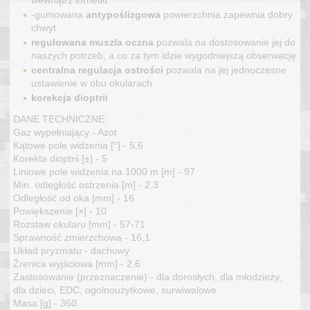
wewnątrz lornetki
-gumowana
antypoślizgowa
powierzchnia zapewnia dobry
chwyt
regulowana muszla oczna
pozwala na dostosowanie jej do
naszych potrzeb, a co za tym idzie wygodniejszą obserwację
centralna regulacja ostrości
pozwala na jej jednoczesne
ustawienie w obu okularach
korekcja dioptrii
DANE TECHNICZNE:
Gaz wypełniający - Azot
Kątowe pole widzenia [°] - 5,6
Korekta dioptrii [±] - 5
Liniowe pole widzenia na 1000 m [m] - 97
Min. odległość ostrzenia [m] - 2.3
Odległość od oka [mm] - 16
Powiększenie [×] - 10
Rozstaw okularu [mm] - 57-71
Sprawność zmierzchowa - 16,1
Układ pryzmatu - dachowy
Źrenica wyjściowa [mm] - 2,6
Zastosowanie (przeznaczenie) - dla dorosłych, dla młodzieży,
dla dzieci, EDC, ogolnoużytkowe, surwiwalowe
Masa [g] - 360