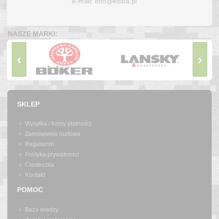
e-mail: info@kolba.pl
NASZE MARKI:
‹
›
SKLEP
Wysyłka i formy płatności
Zamówienia hurtowe
Regulamin
Polityka prywatności
Ciasteczka
Kontakt
POMOC
Baza wiedzy