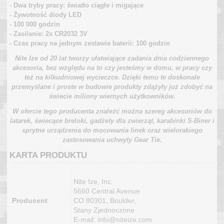
- Dwa tryby pracy: światło ciągłe i migające
- Żywotność diody LED
- 100 000 godzin
- Zasilanie: 2x CR2032 3V
- Czas pracy na jednym zestawie baterii: 100 godzin
Nite Ize od 20 lat tworzy ułatwiające zadania dnia codziennego
akcesoria, bez względu na to czy jesteśmy w domu, w pracy czy
też na kilkudniowej wycieczce. Dzięki temu te doskonale
przemyślane i proste w budowie produkty zdążyły już zdobyć na
świecie miliony wiernych użytkowników.
W ofercie tego producenta znaleźć można szereg akcesoriów do
latarek, świecące breloki, gadżety dla zwierząt, karabinki S-Biner i
sprytne urządzenia do mocowania linek oraz wielorakiego
zastosowania uchwyty Gear Tie.
KARTA PRODUKTU
Nite Ize, Inc.
5660 Central Avenue
Producent
CO 80301, Boulder,
Stany Zjednoczone
E-mail: info@niteize.com