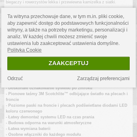
biegaczy i rowerzystów lekka i przewiewna kamizelka z siatki.
Posiada naszyty system pionowych odblasków 3M Scotchlite™ oraz
Ta witryna przechowuje dane, w tym m.in. pliki cookie,
dwie (1x przód, 1x tył) poziome podświetlane na czerwono taśmy
aby zapewnić dostęp do podstawowych funkcjonalności
polimerowe. Taśmy umieszczone zostały z przodu i z tyłu kamizelki,
posiadają po dwa tryby świecenia: stały lub migający.
witryny, a także na potrzeby marketingu, personalizacji i
analiz. W każdej chwili możesz zmienić swoje
Dzięki takiemu rozwiązaniu kamizelka stanowi skuteczny sposób na
ustawienia lub zaakceptować ustawienia domyślne.
poprawienie swej widoczności na drodze. Przyciski uruchamiające
diody są łatwo dostępne. Kamizelka zapinana jest dwoma
Polityka Cookie
elastycznymi pasami z rzepem Velcro, dzięki czemu można ją
wygodnie dopasować.
ZAAKCEPTUJ
Cechy:
- Lekka i przewiewna konstrukcja
Odrzuć
Zarządzaj preferencjami
- Rozmiar uniwersalny
- Doskonałe oznakowanie sylwetki po zmroku
- Pionowe taśmy 3M Scotchlite™ odbijające światło na plecach i
froncie
- Poziome paski na froncie i plecach podświetlane diodami LED
koloru czerwonego
- Łatwy demontaż systemu LED na czas prania
- Budowa odporna na warunki atmosferyczne
- Łatwa wymiana baterii
- Osobne włączniki do każdego modułu