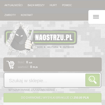
AKTUALNOŚCI
BAZA WIEDZY
HURT
POMOC
M
ZWROTY
KONTAKT
Ilość:
0
szt
wartość:
0
PLN
Szukaj
WYSZUKIWANIE ZAAWANSOWANE ›
DO DARMOWEJ WYSYŁKI BRAKUJE CI
250.00 PLN