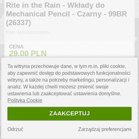
Rite in the Rain - Wkłady do
Mechanical Pencil - Czarny - 99BR
(26337)
EAN: 0632281009900
CENA
29.00
PLN
Karta produktu
Ta witryna przechowuje dane, w tym m.in. pliki cookie,
aby zapewnić dostęp do podstawowych funkcjonalności
witryny, a także na potrzeby marketingu, personalizacji i
ZAPYTAJ O PRODUKT
analiz. W każdej chwili możesz zmienić swoje
Masz pytanie? Napisz do nas,
ustawienia lub zaakceptować ustawienia domyślne.
chętnie pomożemy.
Polityka Cookie
PRODUKT
NIEDOSTĘPNY
ZAAKCEPTUJ
Produkt chwilowo niedostępny
powiadom mnie o dostawie.
›
Odrzuć
Zarządzaj preferencjami