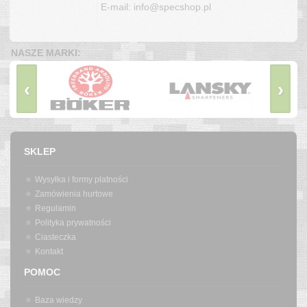
E-mail: info@specshop.pl
NASZE MARKI:
‹
›
SKLEP
Wysyłka i formy płatności
Zamówienia hurtowe
Regulamin
Polityka prywatności
Ciasteczka
Kontakt
POMOC
Baza wiedzy