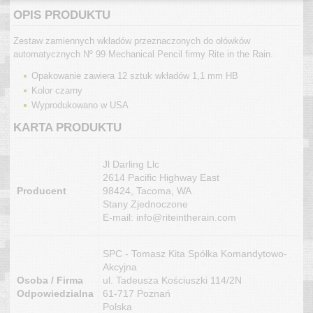
OPIS PRODUKTU
Zestaw zamiennych wkładów przeznaczonych do ołówków
automatycznych Nº 99 Mechanical Pencil firmy Rite in the Rain.
Opakowanie zawiera 12 sztuk wkładów 1,1 mm HB
Kolor czarny
Wyprodukowano w USA
KARTA PRODUKTU
Jl Darling Llc
2614 Pacific Highway East
Producent
98424, Tacoma, WA
Stany Zjednoczone
E-mail: info@riteintherain.com
SPC - Tomasz Kita Spółka Komandytowo-
Akcyjna
Osoba / Firma
ul. Tadeusza Kościuszki 114/2N
Odpowiedzialna
61-717 Poznań
Polska