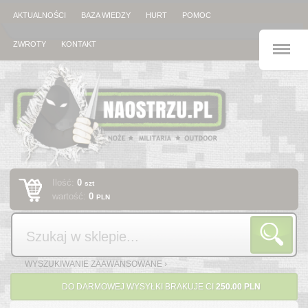
AKTUALNOŚCI
BAZA WIEDZY
HURT
POMOC
M
ZWROTY
KONTAKT
Ilość:
0
szt
wartość:
0
PLN
Szukaj
WYSZUKIWANIE ZAAWANSOWANE ›
DO DARMOWEJ WYSYŁKI BRAKUJE CI
250.00 PLN