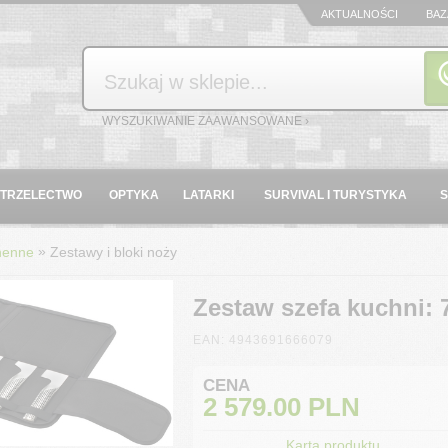
AKTUALNOŚCI
BAZ
Szukaj
WYSZUKIWANIE ZAAWANSOWANE ›
STRZELECTWO
OPTYKA
LATARKI
SURVIVAL I TURYSTYKA
»
henne
Zestawy i bloki noży
Zestaw szefa kuchni: 7
EAN: 4943691666079
CENA
2 579.00
PLN
Karta produktu