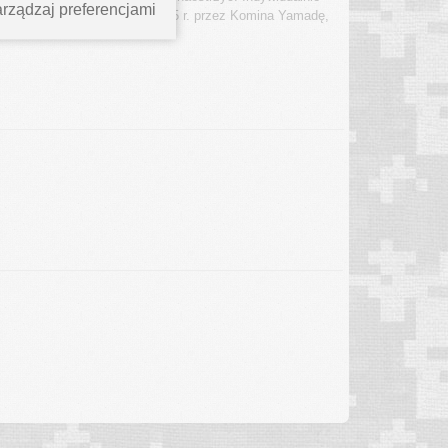
rządzaj preferencjami
 Global, zaprojektowane w 1985 r. przez Komina Yamadę,