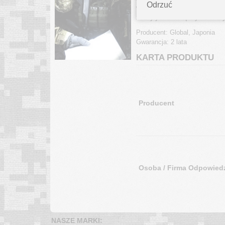
Odrzuć
wyważana rękojeść została ta
zdobyły wiele międzynarodowy
Producent: Global, Japonia
Gwarancja: 2 lata
KARTA PRODUKTU
Producent
Osoba / Firma Odpowiedz
NASZE MARKI: