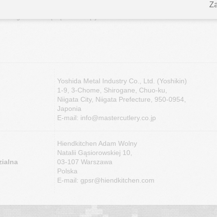
Za
k skonstruowana, by redukować zmęczenie i nie wyślizgiwać się z rąk. Noże
ch nagród i cieszą się niesłabnącym uznaniem.
Yoshida Metal Industry Co., Ltd. (Yoshikin)
1-9, 3-Chome, Shirogane, Chuo-ku,
Niigata City, Niigata Prefecture, 950-0954,
Japonia
E-mail: info@mastercutlery.co.jp
Hiendkitchen Adam Wolny
Natalii Gąsiorowskiej 10,
ialna
03-107 Warszawa
Polska
E-mail: gpsr@hiendkitchen.com