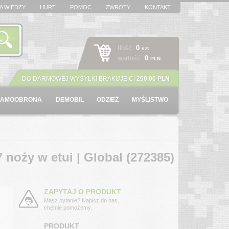
A WIEDZY
HURT
POMOC
ZWROTY
KONTAKT
Ilość:
0
szt
wartość:
0
PLN
DO DARMOWEJ WYSYŁKI BRAKUJE CI
250.00 PLN
SAMOOBRONA
DEMOBIL
ODZIEŻ
MYŚLISTWO
 noży w etui | Global (272385)
ZAPYTAJ O PRODUKT
Masz pytanie? Napisz do nas,
chętnie pomożemy.
PRODUKT