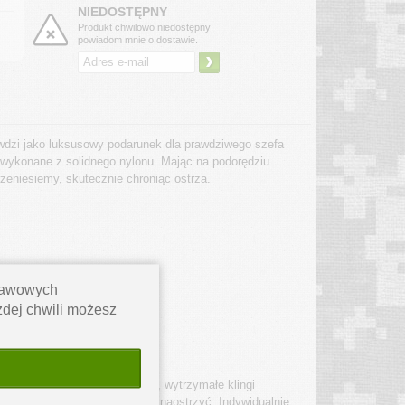
NIEDOSTĘPNY
Produkt chwilowo niedostępny
powiadom mnie o dostawie.
›
wdzi jako luksusowy podarunek dla prawdziwego szefa
 wykonane z solidnego nylonu. Mając na podorędziu
rzeniesiemy, skutecznie chroniąc ostrza.
stawowych
ażdej chwili możesz
ażone, a ich cienkie, twarde, wytrzymałe klingi
dłoni i łatwiej je wyczyścić czy naostrzyć. Indywidualnie