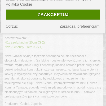
Polityka Cookie
Dwuczęściowy zestaw noży Global to wspaniała okazja, aby
przekonać się o niezrównanej jakości japońskich noży. Kucharz
ZAAKCEPTUJ
otrzymuje niezbędne narzędzia do codziennej pracy, od krojenia i
plastrowania mięsa i ryb, po obieranie i szatkowanie warzyw i owoców.
Te dwa solidne noże są jak niezawodny przepis na sukces w kuchni –
Odrzuć
Zarządzaj preferencjami
niezależnie od stopnia umiejętności kulinarnych użytkownika.
Zestaw zawiera:
Nóż szefa kuchni 20cm (G-2)
Nóż kuchenny 11cm (GS-1)
Noże
Global
słyną z łączenia fenomenalnej skuteczności z
eleganckim designem. Są lekkie i doskonale wyważone, a ich cienkie,
twarde, wytrzymałe klingi zachowują idealną ostrość przez długi czas.
Dzięki jednolitej konstrukcji noże są higieniczne, lepiej leżą w dłoni i
łatwiej je wyczyścić czy naostrzyć. Indywidualnie wyważana rękojeść
została tak skonstruowana, by redukować zmęczenie i nie
wyślizgiwać się z rąk. Noże Global, zaprojektowane w 1985 r. przez
Komina Yamadę, zdobyły wiele międzynarodowych nagród i cieszą się
niesłabnącym uznaniem największych mistrzów kuchni – zarówno
profesjonalistów, jak i kuchmistrzów domowych.
Producent: Global, Japonia