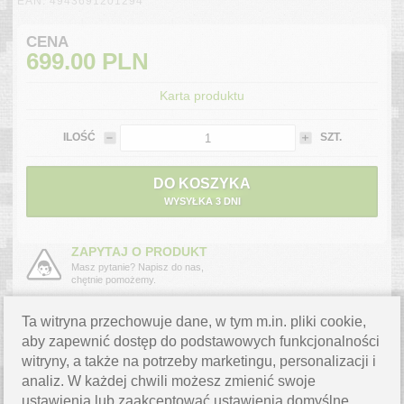
EAN: 4943691201294
CENA
699.00
PLN
Karta produktu
ILOŚĆ
SZT.
DO KOSZYKA
WYSYŁKA 3 DNI
ZAPYTAJ O PRODUKT
Masz pytanie? Napisz do nas,
chętnie pomożemy.
WYSYŁKA W 3 DNI
Ta witryna przechowuje dane, w tym m.in. pliki cookie,
Produkt jest dostępny od ręki.
aby zapewnić dostęp do podstawowych funkcjonalności
Szacowany koszt przesyłki
kurierskiej to
0.00 PLN
.
witryny, a także na potrzeby marketingu, personalizacji i
analiz. W każdej chwili możesz zmienić swoje
OPIS PRODUKTU
ustawienia lub zaakceptować ustawienia domyślne.