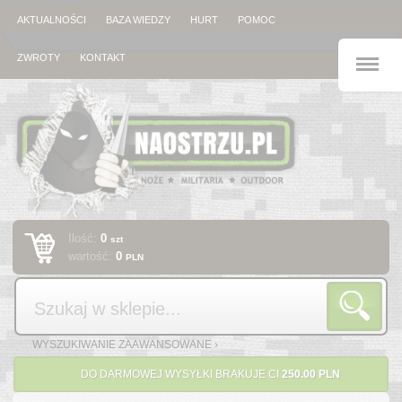
AKTUALNOŚCI
BAZA WIEDZY
HURT
POMOC
M
ZWROTY
KONTAKT
Ilość:
0
szt
wartość:
0
PLN
Szukaj
WYSZUKIWANIE ZAAWANSOWANE ›
DO DARMOWEJ WYSYŁKI BRAKUJE CI
250.00 PLN