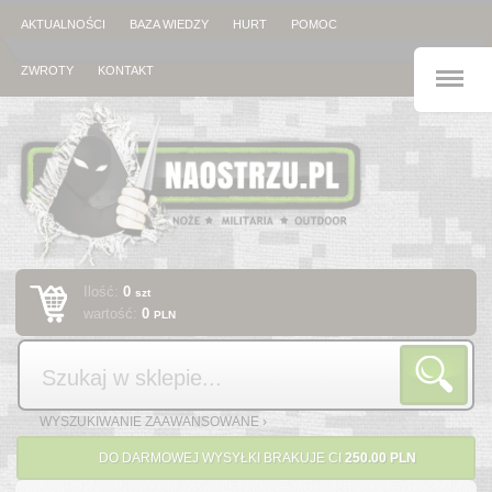
AKTUALNOŚCI
BAZA WIEDZY
HURT
POMOC
M
ZWROTY
KONTAKT
Ilość:
0
szt
wartość:
0
PLN
Szukaj
WYSZUKIWANIE ZAAWANSOWANE ›
DO DARMOWEJ WYSYŁKI BRAKUJE CI
250.00 PLN