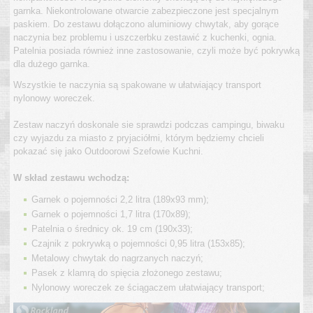
garnka. Niekontrolowane otwarcie zabezpieczone jest specjalnym
paskiem. Do zestawu dołączono aluminiowy chwytak, aby gorące
naczynia bez problemu i uszczerbku zestawić z kuchenki, ognia.
Patelnia posiada również inne zastosowanie, czyli może być pokrywką
dla dużego garnka.
Wszystkie te naczynia są spakowane w ułatwiający transport
nylonowy woreczek.
Zestaw naczyń doskonale sie sprawdzi podczas campingu, biwaku
czy wyjazdu za miasto z pryjaciółmi, którym będziemy chcieli
pokazać się jako Outdoorowi Szefowie Kuchni.
W skład zestawu wchodzą:
Garnek o pojemności 2,2 litra (189x93 mm);
Garnek o pojemności 1,7 litra (170x89);
Patelnia o średnicy ok. 19 cm (190x33);
Czajnik z pokrywką o pojemności 0,95 litra (153x85);
Metalowy chwytak do nagrzanych naczyń;
Pasek z klamrą do spięcia złożonego zestawu;
Nylonowy woreczek ze ściągaczem ułatwiający transport;