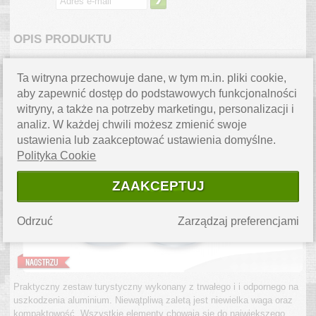
OPIS PRODUKTU
Ta witryna przechowuje dane, w tym m.in. pliki cookie,
aby zapewnić dostęp do podstawowych funkcjonalności
witryny, a także na potrzeby marketingu, personalizacji i
analiz. W każdej chwili możesz zmienić swoje
ustawienia lub zaakceptować ustawienia domyślne.
Polityka Cookie
ZAAKCEPTUJ
Odrzuć
Zarządzaj preferencjami
Praktyczny zestaw turystyczny wykonany z trwałego i i odpornego na
uszkodzenia aluminium. Niewątpliwą zaletą jest niewielka waga oraz
kompaktowość. Wszystkie elementy chowają się do największego