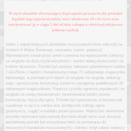
W myśl aktualnie obowiązujących przepisów prawnych aby posiadać
legalnie tego typu broń należy mieć ukończony 18 rok życia oraz
zarejestrować ją w ciągu 5 dni od daty zakupu w właściwej miejscowo
jednostce policji.
Jeden z najsłynniejszych pistoletów maszynowych które walczyły na
frontach II Wojny Światowej, nazywany często „pepeszą”.
Wprowadzony został przez armie czerwona na wyposażenie żołnierzy
ze względu na dużą szybkostrzelność i bardzo dobrą skuteczność na
krótkim dystansie. Pistolet był zasilany nabojami pistoletowymi kalibru
7,62x25mm z bardzo charakterystycznego 71 nabojowego magazynka
bębnowego, w późniejszych latach ze względu na wygodę, redukcję
wagi i uproszczenie konstrukcji został on zastąpiony pudełkowymi 35
nabojowymi magazynkami. Pepesza zyskała ogromna popularność ze
względu na swoją niezawodność spowodowana bardzo prostą
konstrukcją i dużą siłą ognia. Pistolet był wyposażony w bezpiecznik
suwakowy w rączce zamka oraz przełącznik rodzaju ognia
(pojedynczy, ciągły) w kabłąku przed spustem. Większość elementów
pistoletu wykonana była metodą tłoczenia dzięki temu oraz amunicji
pistoletowej pistolet był stosunkowo lekki (w porównaniu do
ówczesnych karabinów maszynowych) i żołnierz mógł zabrać większy