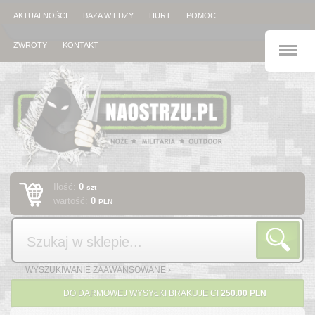
AKTUALNOŚCI
BAZA WIEDZY
HURT
POMOC
M
ZWROTY
KONTAKT
Ilość:
0
szt
wartość:
0
PLN
Szukaj
WYSZUKIWANIE ZAAWANSOWANE ›
DO DARMOWEJ WYSYŁKI BRAKUJE CI
250.00 PLN