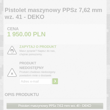
Pistolet maszynowy PPSz 7,62 mm
wz. 41 - DEKO
CENA
1 950.00
PLN
ZAPYTAJ O PRODUKT
Masz pytanie? Napisz do nas,
chętnie pomożemy.
PRODUKT
NIEDOSTĘPNY
Produkt chwilowo niedostępny
powiadom mnie o dostawie.
›
OPIS PRODUKTU