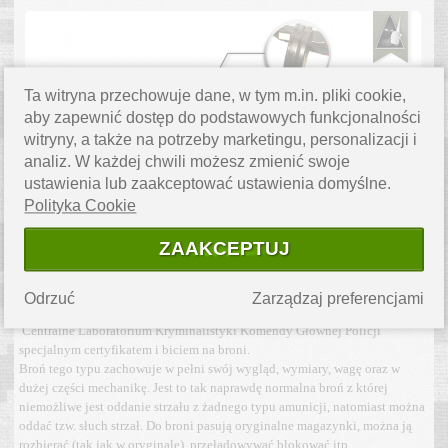
Ta witryna przechowuje dane, w tym m.in. pliki cookie,
aby zapewnić dostęp do podstawowych funkcjonalności
witryny, a także na potrzeby marketingu, personalizacji i
analiz. W każdej chwili możesz zmienić swoje
ustawienia lub zaakceptować ustawienia domyślne.
Polityka Cookie
ZAAKCEPTUJ
Broń typu „DEKO” (PCU, dekoracyjna) jest to broń która poprzez
wyspecjalizowany i certyfikowany zakład została na trwałe pozbawiona
Odrzuć
Zarządzaj preferencjami
cech użytkowych, oraz pozbawienie tych cech zostało potwierdzone przez
Centralne Laboratorium Kryminalistyki Komendy Głównej Policji
specjalnym certyfikatem i biciem na broni.
Broń tego typu zachowuje w pełni swój wygląd, wymiary, wagę oraz w
dużej części mechanikę. Jest to tak naprawdę normalna broń z której
niemożliwe jest oddanie strzału z żadnego typu amunicji, natomiast można
oddać tzw. słuch strzał. Do broni pasują oryginalne magazynki, można ją
rozbierać (tak jak w oryginale), przeładowywać blokować itp.