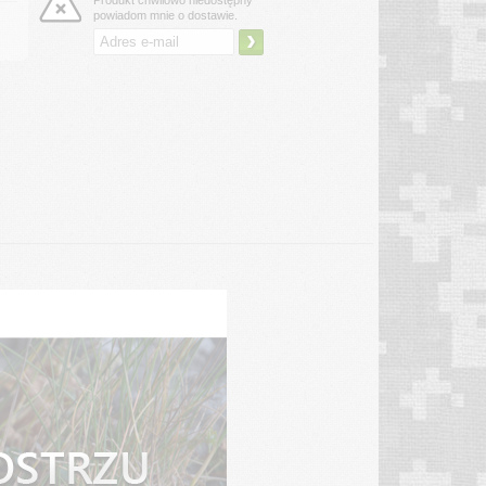
Produkt chwilowo niedostępny
powiadom mnie o dostawie.
›