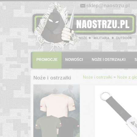
E-mail:
sklep@naostrzu.pl
Menu
PROMOCJE
NOWOŚCI
NOŻE I OSTRZAŁKI
»
Noże i ostrzałki
Noże z gło
Noże i ostrzałki