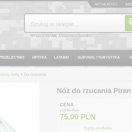
AKTUALNOŚCI
BAZ
Szukaj
WYSZUKIWANIE ZAAWANSOWANE ›
STRZELECTWO
OPTYKA
LATARKI
SURVIVAL I TURYSTYKA
»
wnią stałą
Do rzucania
Nóż do rzucania Piran
CENA
129.00 PLN
75.00
PLN
Karta produktu