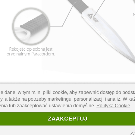
inspirowany legendarną bronią wojowników ninja. Wyprodukowany w 100% w 
e dane, w tym m.in. pliki cookie, aby zapewnić dostęp do pod
u zarówno przez osoby dopiero zaczynające przygodę z rzucaniem nożami, ja
y, a także na potrzeby marketingu, personalizacji i analiz. W k
owej wytrzyma długie godziny treningów. Środek ciężkości przesunięty w kie
enia lub zaakceptować ustawienia domyślne.
Polityka Cookie
owiednio dobrana, aby trening był satysfakcjonujący, a nie męczący. Rękoj
ZAAKCEPTUJ
.
Nóż posiada ocynk.
Za