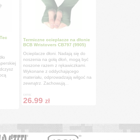
-Tec
Termiczne ocieplacze na dłonie
BCB Wristovers CB797 (9905)
Ocieplacze dłoni. Nadają się do
dło
noszenia na gołą dłoń, mogą być
perskiej
noszone razem z rękawiczkami.
adczysz
Wykonane z oddychającego
ocą
materiału, odprowadzają wilgoć na
zewnątrz. Zachowują...
cena:
26.99
zł