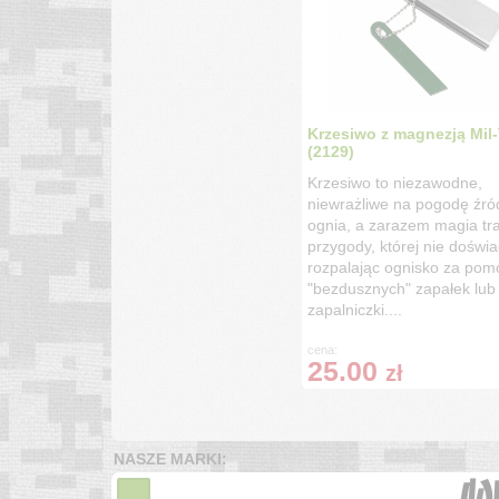
Krzesiwo z magnezją Mil
(2129)
Krzesiwo to niezawodne,
niewrażliwe na pogodę źró
ognia, a zarazem magia tra
przygody, której nie doświ
rozpalając ognisko za pom
"bezdusznych" zapałek lub
zapalniczki....
cena:
25.00
zł
NASZE MARKI: