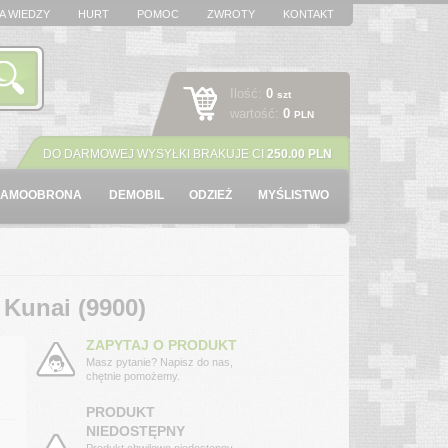
A WIEDZY
HURT
POMOC
ZWROTY
KONTAKT
Ilość:
0
szt
wartość:
0
PLN
DO DARMOWEJ WYSYŁKI BRAKUJE CI
250.00 PLN
SAMOOBRONA
DEMOBIL
ODZIEŻ
MYŚLISTWO
 Kunai (9900)
ZAPYTAJ O PRODUKT
Masz pytanie? Napisz do nas,
chętnie pomożemy.
PRODUKT
NIEDOSTĘPNY