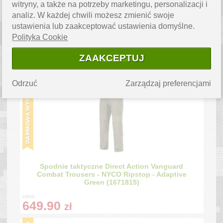
witryny, a także na potrzeby marketingu, personalizacji i
analiz. W każdej chwili możesz zmienić swoje
ustawienia lub zaakceptować ustawienia domyślne.
Spodnie Taktyczne Helikon-Tex OTP
VersaStretch® – Outdoorowe, Elastyczne,
Polityka Cookie
Shadow Grey - SP-OTP-NL-35 (1783933)
ZAAKCEPTUJ
cena:
379.99
zł
Odrzuć
Zarządzaj preferencjami
Spodnie taktyczne Direct Action Vanguard
Combat Trousers - NYCO Ripstop - Adaptive
Green (1671815)
cena:
649.90
zł