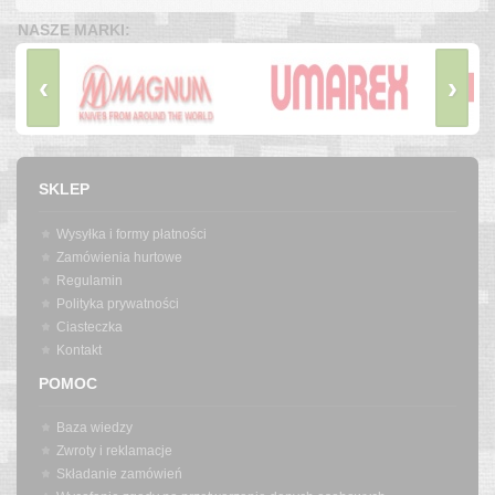
NASZE MARKI:
‹
›
SKLEP
Wysyłka i formy płatności
Zamówienia hurtowe
Regulamin
Polityka prywatności
Ciasteczka
Kontakt
POMOC
Baza wiedzy
Zwroty i reklamacje
Składanie zamówień