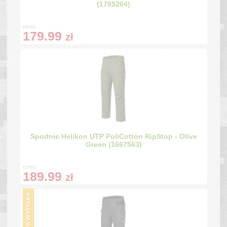
(1785264)
cena:
179.99
zł
Spodnie Helikon UTP PoliCotton RipStop - Olive
Green (1667563)
cena:
189.99
zł