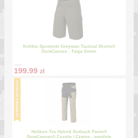
Krótkie Spodenki Greyman Tactical Shorts®
DuraCanvas - Taiga Green
cena:
199.99
zł
Helikon-Tex Hybrid Outback Pants®
DuraCanvas® Coyote / Czarne - spodnie