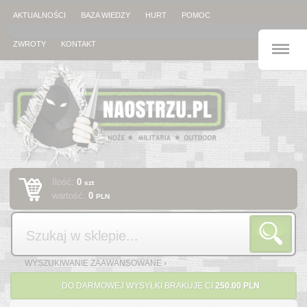
AKTUALNOŚCI
BAZA WIEDZY
HURT
POMOC
M
ZWROTY
KONTAKT
Ilość:
0
szt
wartość:
0
PLN
Szukaj
WYSZUKIWANIE ZAAWANSOWANE ›
DO DARMOWEJ WYSYŁKI BRAKUJE CI
250.00 PLN