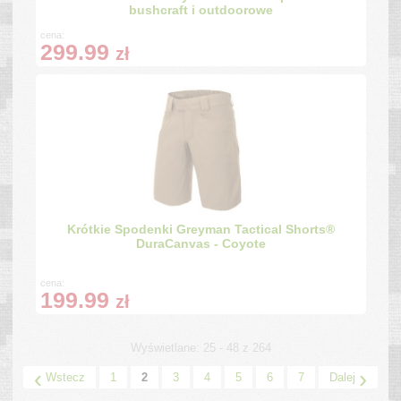
bushcraft i outdoorowe
cena:
299.99
zł
Krótkie Spodenki Greyman Tactical Shorts®
DuraCanvas - Coyote
cena:
199.99
zł
Wyświetlane: 25 - 48 z 264
‹
›
Wstecz
1
2
3
4
5
6
7
Dalej