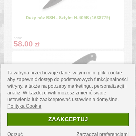
Duży nóż BSH - Sztylet N-409B (1638779)
cena:
58.00
zł
Ta witryna przechowuje dane, w tym m.in. pliki cookie,
aby zapewnić dostęp do podstawowych funkcjonalności
witryny, a także na potrzeby marketingu, personalizacji i
analiz. W każdej chwili możesz zmienić swoje
Nóż Myśliwski BSH ADVENTURE N-223C
ustawienia lub zaakceptować ustawienia domyślne.
(1870952)
Polityka Cookie
ZAAKCEPTUJ
cena:
28.00
zł
Odrzuć
Zarządzaj preferencjami