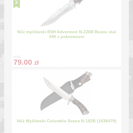
Nóż myśliwski BSH Adventure N-226B Bowie stal
440 z pokrowcem
cena:
79.00
zł
Nóż Myśliwski Columbia Svana N-182B (1638479)