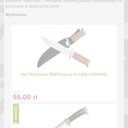
złowieniu zwierzyny. Oferujemy wysokiej jakości wyposażenie na
polowanie w atrakcyjnej cenie.
Myśliwskie
Nóż Myśliwski BSH Grizzly N-216B (1638488)
cena:
55.00
zł