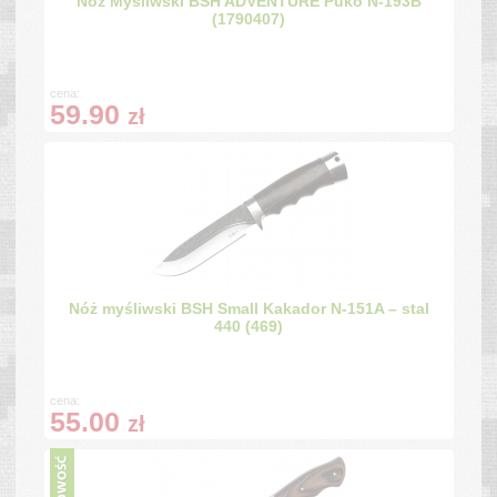
Nóż Myśliwski BSH ADVENTURE Puko N-193B
(1790407)
cena:
59.90
zł
Nóż myśliwski BSH Small Kakador N-151A – stal
440 (469)
cena:
55.00
zł