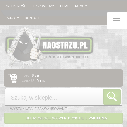
AKTUALNOŚCI
BAZA WIEDZY
HURT
POMOC
M
ZWROTY
KONTAKT
Ilość:
0
szt
wartość:
0
PLN
Szukaj
WYSZUKIWANIE ZAAWANSOWANE ›
DO DARMOWEJ WYSYŁKI BRAKUJE CI
250.00 PLN