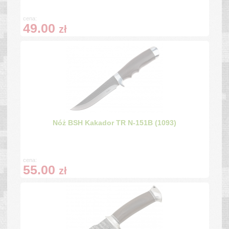
cena:
49.00
zł
Nóż BSH Kakador TR N-151B (1093)
cena:
55.00
zł