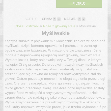
FILTRUJ
SORTUJ:
CENA:
NAZWA:
»
»
Noże i ostrzałki
Noże z głownią stałą
Myśliwskie
Myśliwskie
Łączysz survival z polowaniem? Koniecznie zabierz ze sobą nóż
myśliwski, dzięki któremu oprawianie i patroszenie zwierząt
będzie znacznie łatwiejsze. W naszej ofercie znajdziesz różne
modele z dopasowaną rękojeścią oraz głownią, również stałą.
Wybierz kształt, który najpewniej leży w Twojej dłoni i z którym
najlepiej Ci się pracuje. Do produkcji naszych noży myśliwskich
zastosowano tylko wysokiej jakości materiały, w tym stylowo
prezentujące się drewno do rękojeści oraz wytrzymałą stal do
głowni. Ostrze pozostaje mocne i nie ulega stępieniu przez długi
czas. Oferujemy narzędzia, które sprawnie tną gałęzie i kości, a
także gładko przecinają skórę. Niektóre noże myśliwskie zostały
wyposażone w rękojeść o artystycznym wykończeniu, dzięki
czemu doskonale nadają się jako prezent dla zapalonego łowcy.
Wybierz wyposażenie dla prawdziwych myśliwych – składany
nóż, który usprawni wszystkie prace, jakie trzeba wykonać tuż po