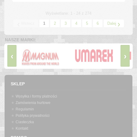
Wyświetlane: 1 - 24 z 274
‹
›
Wstecz
1
2
3
4
5
6
Dalej
NASZE MARKI:
‹
›
SKLEP
Wysyłka i formy płatności
Zamówienia hurtowe
Regulamin
Polityka prywatności
Ciasteczka
Kontakt