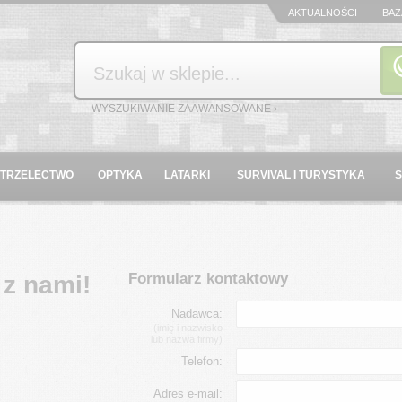
AKTUALNOŚCI
BAZ
Szukaj
WYSZUKIWANIE ZAAWANSOWANE ›
STRZELECTWO
OPTYKA
LATARKI
SURVIVAL I TURYSTYKA
Formularz kontaktowy
z nami!
Nadawca:
(imię i nazwisko
lub nazwa firmy)
Telefon:
Adres e-mail: