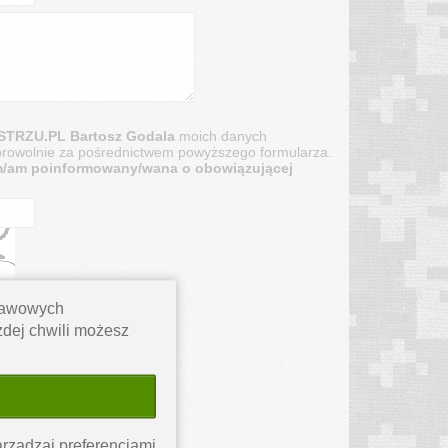
TRZU.PL Bartosz Godala
moich danych
rowolnie za pośrednictwem powyższego formularza.
m/am poinformowany/wana o obowiązującej
stawowych
ażdej chwili możesz
rządzaj preferencjami