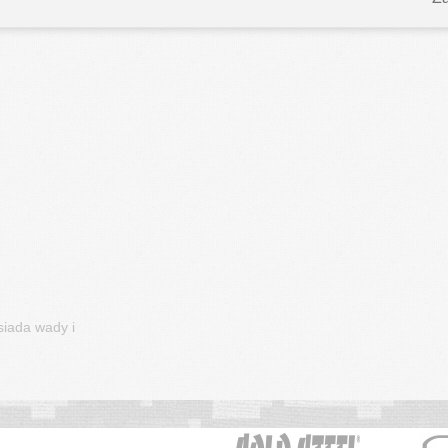
zędu Miasta
siada wady i