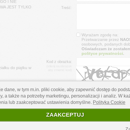
O I NIE
WA JEST TYLKO
Treść:
Wyrażam zgodę na:
Przetwarzanie przez
NAOS
osobowych, podanych dob
Oświadczam że zostałe
polityce prywatności
.
Kod z obrazka:
(kliknij na obrazek
iałku do piątku w
aby zmienić kod)
e dane, w tym m.in. pliki cookie, aby zapewnić dostęp do pod
WYŚLIJ
y, a także na potrzeby marketingu, personalizacji i analiz. W k
enia lub zaakceptować ustawienia domyślne.
Polityka Cookie
ZAAKCEPTUJ
Za