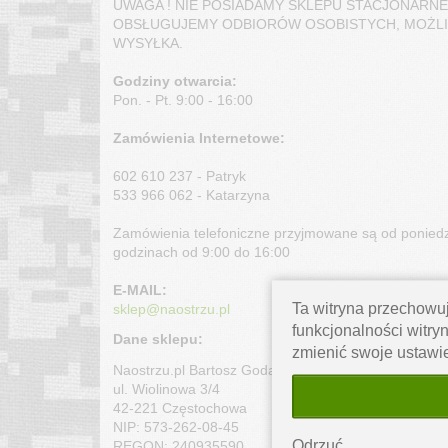
UWAGA ! NIE POSIADAMY SKLEPU STACJONARNEG
OBSŁUGUJEMY ODBIORÓW OSOBISTYCH, MOŻLI
WYSYŁKA.
Godziny otwarcia:
Pon. - Pt. 9:00 - 16:00
Zamówienia Internetowe:
602 610 237 - Patryk
533 966 062 - Katarzyna
Zamówienia telefoniczne przyjmowane są od poniedz
godzinach od 9:00 do 16:00
E-MAIL:
Ta witryna przechowuj
sklep@naostrzu.pl
funkcjonalności witryn
Dane sklepu:
zmienić swoje ustawi
Naostrzu.pl Bartosz Godala
ul. Wiolinowa 3/4
42-221 Częstochowa
NIP: 573-262-08-45
REGON: 240935590
Odrzuć