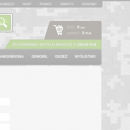
A WIEDZY
HURT
POMOC
ZWROTY
KONTAKT
Ilość:
0
szt
wartość:
0
PLN
DO DARMOWEJ WYSYŁKI BRAKUJE CI
250.00 PLN
SAMOOBRONA
DEMOBIL
ODZIEŻ
MYŚLISTWO