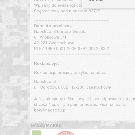
Wpisany do ewidencji działalności gospodarczych Ur
Częstochowy pod numerem 82705.
--------------------------------------------------
Dane do przelewu:
Naostrzu.pl Bartosz Godala
ul. Wiolinowa 3/4
42-221 Częstochowa
PL57 1950 0001 2006 6797 0012 0002
---------------------------------------------------
Reklamacje:
Reklamacje prosimy odsyłać na adres:
Naostrzu.pl
ul. Ogrodowa 66B, 42-200 Częstochowa
Jeśli zakupiony u Nas towar Ci nie odpowiada lub po
chcesz Nas o Tym poinformować. Pisz na maila:
bok@naostrzu.pl
NASZE MARKI: