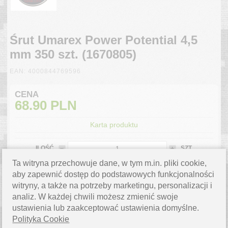
Śrut Umarex Power Potential 4,5
mm 350 szt. (1670805)
EAN: 4000844769596
CENA
68.90
PLN
Karta produktu
ILOŚĆ
SZT.
Ta witryna przechowuje dane, w tym m.in. pliki cookie,
DO KOSZYKA
aby zapewnić dostęp do podstawowych funkcjonalności
WYSYŁKA 3 DNI
witryny, a także na potrzeby marketingu, personalizacji i
analiz. W każdej chwili możesz zmienić swoje
ustawienia lub zaakceptować ustawienia domyślne.
ZAPYTAJ O PRODUKT
Polityka Cookie
Masz pytanie? Napisz do nas,