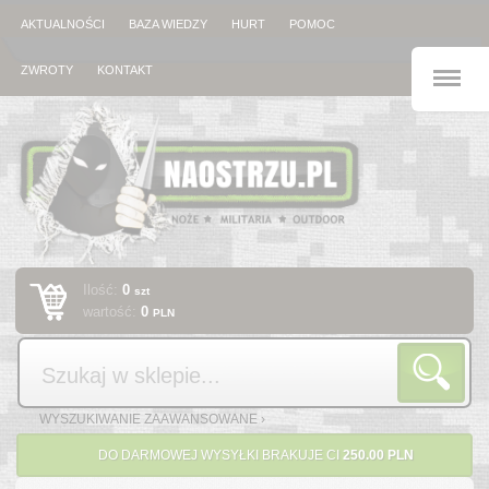
AKTUALNOŚCI
BAZA WIEDZY
HURT
POMOC
M
ZWROTY
KONTAKT
Ilość:
0
szt
wartość:
0
PLN
Szukaj
WYSZUKIWANIE ZAAWANSOWANE ›
DO DARMOWEJ WYSYŁKI BRAKUJE CI
250.00 PLN