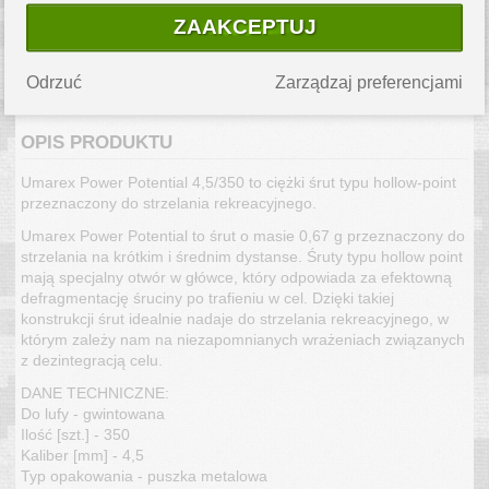
chętnie pomożemy.
ZAAKCEPTUJ
WYSYŁKA W 3 DNI
Produkt jest dostępny od ręki.
Szacowany koszt przesyłki
Odrzuć
Zarządzaj preferencjami
kurierskiej to
10.99 PLN
.
OPIS PRODUKTU
Umarex Power Potential 4,5/350 to ciężki śrut typu hollow-point
przeznaczony do strzelania rekreacyjnego.
Umarex Power Potential to śrut o masie 0,67 g przeznaczony do
strzelania na krótkim i średnim dystanse. Śruty typu hollow point
mają specjalny otwór w główce, który odpowiada za efektowną
defragmentację śruciny po trafieniu w cel. Dzięki takiej
konstrukcji śrut idealnie nadaje do strzelania rekreacyjnego, w
którym zależy nam na niezapomnianych wrażeniach związanych
z dezintegracją celu.
DANE TECHNICZNE:
Do lufy - gwintowana
Ilość [szt.] - 350
Kaliber [mm] - 4,5
Typ opakowania - puszka metalowa