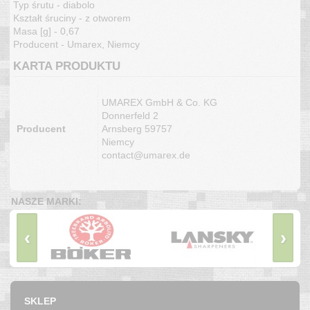
Typ śrutu - diabolo
Kształt śruciny - z otworem
Masa [g] - 0,67
Producent - Umarex, Niemcy
KARTA PRODUKTU
UMAREX GmbH & Co. KG
Donnerfeld 2
Producent
Arnsberg 59757
Niemcy
contact@umarex.de
NASZE MARKI:
‹
›
SKLEP