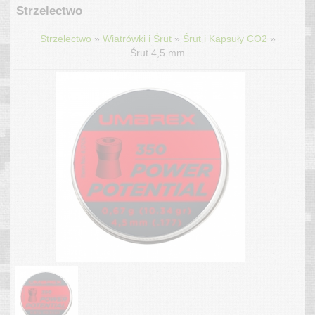
Strzelectwo
»
»
»
Strzelectwo
Wiatrówki i Śrut
Śrut i Kapsuły CO2
Śrut 4,5 mm