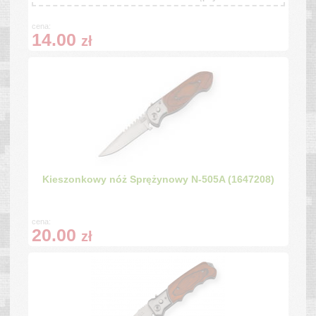
cena:
14.00
zł
Kieszonkowy nóż Sprężynowy N-505A (1647208)
cena:
20.00
zł