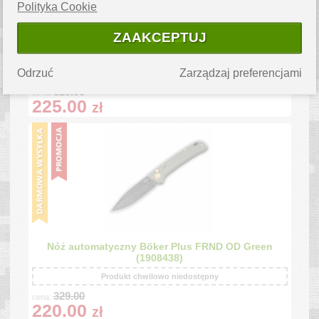
Polityka Cookie
ZAAKCEPTUJ
Nóż automatyczny Böker Plus FRND Navy
Battleship Gray (1917206)
Odrzuć
Zarządzaj preferencjami
Produkt chwilowo niedostępny
329.00
cena:
225.00
zł
Nóż automatyczny Böker Plus FRND OD Green
(1908438)
Produkt chwilowo niedostępny
329.00
cena:
220.00
zł