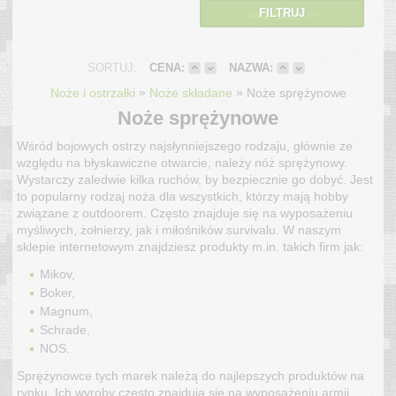
FILTRUJ
SORTUJ:
CENA:
NAZWA:
»
»
Noże i ostrzałki
Noże składane
Noże sprężynowe
Noże sprężynowe
Wśród bojowych ostrzy najsłynniejszego rodzaju, głównie ze
względu na błyskawiczne otwarcie, należy nóż sprężynowy.
Wystarczy zaledwie kilka ruchów, by bezpiecznie go dobyć. Jest
to popularny rodzaj noża dla wszystkich, którzy mają hobby
związane z outdoorem. Często znajduje się na wyposażeniu
myśliwych, żołnierzy, jak i miłośników survivalu. W naszym
sklepie internetowym znajdziesz produkty m.in. takich firm jak:
Mikov,
Boker,
Magnum,
Schrade,
NOS.
Sprężynowce tych marek należą do najlepszych produktów na
rynku. Ich wyroby często znajdują się na wyposażeniu armii