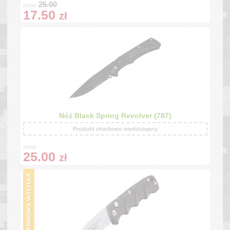
25.00
cena:
17.50
zł
Nóż Black Spring Revolver (787)
Produkt chwilowo niedostępny
cena:
25.00
zł