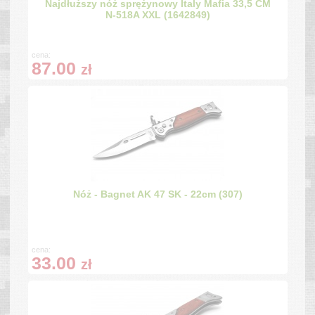
Najdłuższy nóż sprężynowy Italy Mafia 33,5 CM
N-518A XXL (1642849)
cena:
87.00
zł
Nóż - Bagnet AK 47 SK - 22cm (307)
cena:
33.00
zł