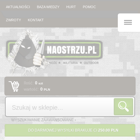
AKTUALNOŚCI
BAZA WIEDZY
HURT
POMOC
M
ZWROTY
KONTAKT
Ilość:
0
szt
wartość:
0
PLN
Szukaj
WYSZUKIWANIE ZAAWANSOWANE ›
DO DARMOWEJ WYSYŁKI BRAKUJE CI
250.00 PLN