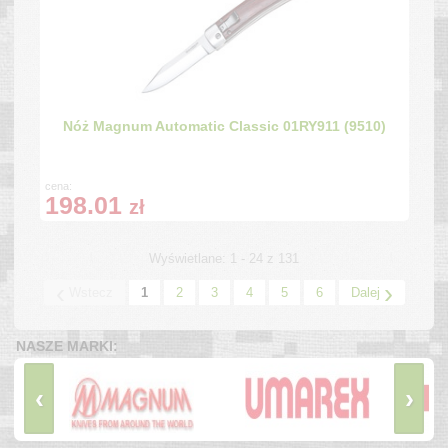
Nóż Magnum Automatic Classic 01RY911 (9510)
cena:
198.01
zł
Wyświetlane: 1 - 24 z 131
‹
›
Wstecz
1
2
3
4
5
6
Dalej
NASZE MARKI:
‹
›