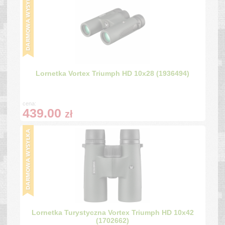
Lornetka Vortex Triumph HD 10x28 (1936494)
cena:
439.00
zł
Lornetka Turystyczna Vortex Triumph HD 10x42
(1702662)