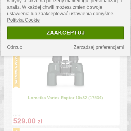
witryny, a także na potrzeby marketingu, personalizacji i
analiz. W każdej chwili możesz zmienić swoje
ustawienia lub zaakceptować ustawienia domyślne.
Lornetka Comet 10x50 z elektronicznym
kompasem LR-039C (1670362)
Polityka Cookie
ZAAKCEPTUJ
cena:
499.00
zł
Odrzuć
Zarządzaj preferencjami
Lornetka Vortex Raptor 10x32 (17534)
cena:
529.00
zł